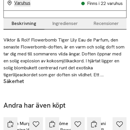
Varuhus
Finns i 22 varuhus
Beskrivning
Ingredienser
Recensioner
Beskrivning
Viktor & Rolf Flowerbomb Tiger Lily Eau de Parfum, den 
senaste Flowerbomb-doften, är en varm och solig doft som 
tar dig med till sommarens vilda ängar. Doften öppnar med 
en solig explosion av kokosmjölkackord. I hjärtat ligger en 
solig blombukett centrerad runt det exotiska 
tigerliljeackordet som ger doften sin vildhet. Ett 
Säkerhet
beroendeframkallande mangoackord omsluter den varma 
VIKTIGT: PRODUKTEN ÄR BRANDFARLIG TILLS DEN HAR
bensoebasen och skapar en brännande varm sensualitet. 
TORKAT. ANVÄNDS ÅTSKILT FRÅN ÖPPEN LÅGA OCH
Den perfekta doften för den vilda och modiga kvinnan. En 
ANDRA VÄRMEKÄLLOR. UNDVIK ATT SPRAYA MOT
kvinna som ryter i all sin prakt och omfamnar sin sensuella 
Andra har även köpt
ÖGONEN.
kvinnlighet. Med Flowerbomb-kollektionen är din blomma din 
Hoppa över bildspelet
styrka. Med Flowerbomb Tiger Lily släpper du loss den vilda 
Tillverkare
tigerliljans kraft – en symbol för självförtroende – och låter 
Kevin Murphy
Lancôme
Armani
L'Oreal LPD
Plumping.Wash
Idôle Power
Si EdP