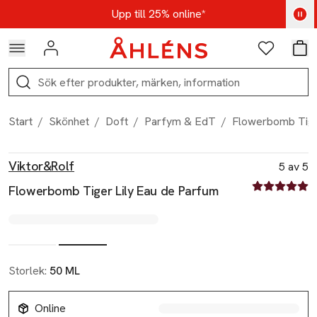
Hoppa till navigationsmenyn
Hoppa till innehåll
Hoppa till sidfot
Kod: AUG25 - Shoppa nu
Upp till 25% online*
Logga in
Favoriter
Var
Sök
Start
/
Skönhet
/
Doft
/
Parfym & EdT
/
Flowerbomb Tige
Produktbilder
Hoppa över bildspelet
Produktinformation
Viktor&Rolf
5 av 5
5 av fem stjä
Flowerbomb Tiger Lily Eau de Parfum
Storlek:
50 ML
Online