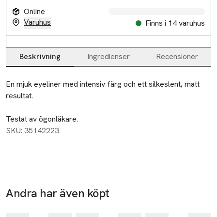
Online
Varuhus
Finns i 14 varuhus
Beskrivning
Ingredienser
Recensioner
Beskrivning
En mjuk eyeliner med intensiv färg och ett silkeslent, matt 
resultat. 

Testat av ögonläkare.
SKU: 35142223
Andra har även köpt
Hoppa över bildspelet