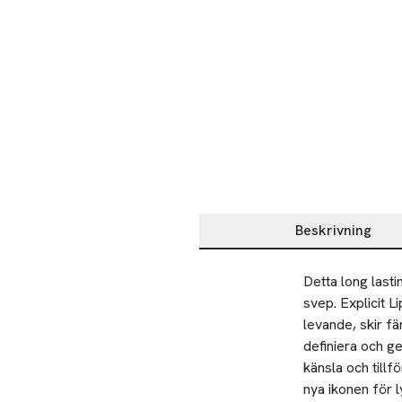
Beskrivning
Beskrivning
Detta long lasti
svep. Explicit Li
levande, skir fä
definiera och ge
känsla och tillf
nya ikonen för l