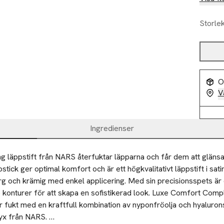
Storle
O
V
Ingredienser
ng läppstift från NARS återfuktar läpparna och får dem att glänsa
pstick ger optimal komfort och är ett högkvalitativt läppstift i sati
rg och krämig med enkel applicering. Med sin precisionsspets är d
 konturer för att skapa en sofistikerad look. Luxe Comfort Comple
ör fukt med en kraftfull kombination av nyponfröolja och hyaluron
yx från NARS. 
