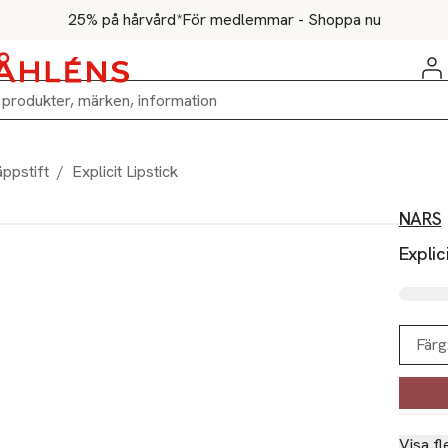
25% på hårvård*
För medlemmar - Shoppa nu
äppstift
/
Explicit Lipstick
NARS
Explic
Färg
Visa fl