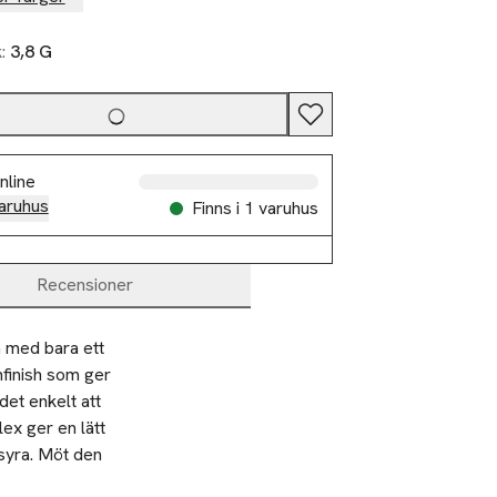
k:
3,8 G
nline
aruhus
Finns i 1 varuhus
Recensioner
 med bara ett 
nfinish som ger 
et enkelt att 
x ger en lätt 
syra. Möt den 