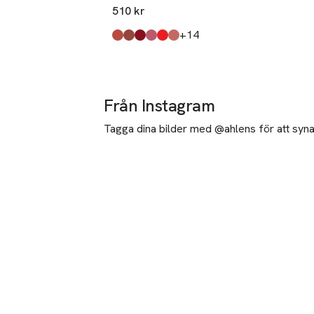
510 kr
till
+14
Produkten finns i färgerna:
Luscious
Body Heat
Last Night
Unashamed
Incediary
Bare It All
,
,
,
,
,
,
Från Instagram
Tagga dina bilder med @ahlens för att synas