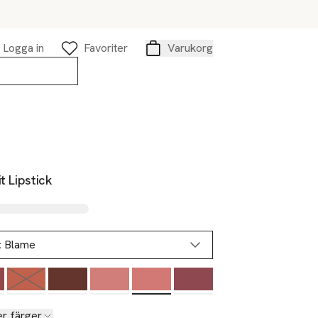
Logga in
Favoriter
Varukorg
Varukorg
it Lipstick
:
Blame
Slut i lager
er färger