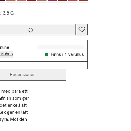
k:
3,8 G
nline
aruhus
Finns i 1 varuhus
Recensioner
 med bara ett 
nfinish som ger 
et enkelt att 
x ger en lätt 
syra. Möt den 