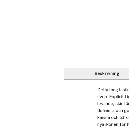
Beskrivning
Beskrivning
Detta long lasti
svep. Explicit Li
levande, skir fä
definiera och ge
känsla och tillf
nya ikonen för l