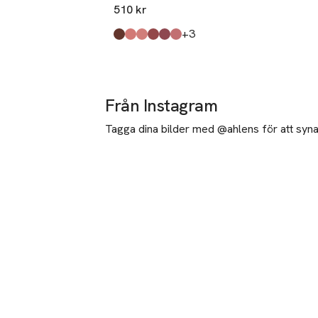
510 kr
till
+3
Produkten finns i färgerna:
Bewitched
Blame
Adulterous
Decadence
Seditious
Envy
,
,
,
,
,
,
Från Instagram
Tagga dina bilder med @ahlens för att synas