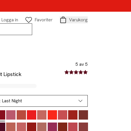
Logga in
Favoriter
Varukorg
Varukorg
5 av 5
5 av fem stjärnor
it Lipstick
:
Last Night