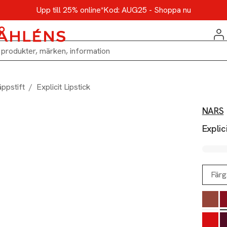
Upp till 25% online*
Kod: AUG25 - Shoppa nu
äppstift
/
Explicit Lipstick
NARS
Explic
Färg