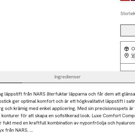
Storle
O
V
Ingredienser
ng läppstift från NARS återfuktar läpparna och får dem att glänsa
pstick ger optimal komfort och är ett högkvalitativt läppstift i sati
rg och krämig med enkel applicering. Med sin precisionsspets är d
 konturer för att skapa en sofistikerad look. Luxe Comfort Comple
ör fukt med en kraftfull kombination av nyponfröolja och hyaluron
yx från NARS. 
