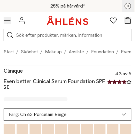
Hoppa till navigationsmenyn
Hoppa till innehåll
Hoppa till sidfot
För medlemmar - Shoppa nu
25% på hårvård*
Logga in
Favoriter
Var
Sök
Start
/
Skönhet
/
Makeup
/
Ansikte
/
Foundation
/
Even b
Produktbilder
Hoppa över bildspelet
Produktinformation
Clinique
4.3 av 5
Even better Clinical Serum Foundation SPF
4.3 av fem st
20
Färg:
Cn 62 Porcelain Beige