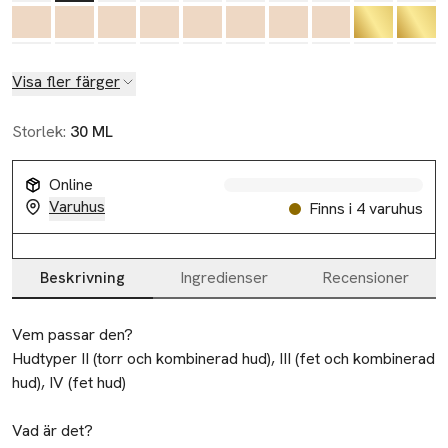
Visa fler färger
Storlek:
30 ML
Online
Varuhus
Finns i 4 varuhus
Beskrivning
Ingredienser
Recensioner
Beskrivning
Vem passar den?

Hudtyper II (torr och kombinerad hud), III (fet och kombinerad 
hud), IV (fet hud)

Vad är det?
