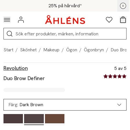
Hoppa till navigationsmenyn
Hoppa till innehåll
Hoppa till sidfot
För medlemmar - Shoppa nu
25% på hårvård*
Logga in
Favoriter
Var
Sök
Start
/
Skönhet
/
Makeup
/
Ögon
/
Ögonbryn
/
Duo Brow
Produktbilder
Hoppa över bildspelet
Produktinformation
Revolution
5 av 5
5 av fem stjä
Duo Brow Definer
Färg:
Dark Brown