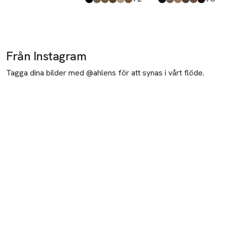
Produkten finns i färgerna:
Black
Taupe
Ash Brown
Espresso
Blonde
Soft Brown
,
,
,
,
,
,
Produkten finns i fä
Granite
Taupe
Blonde
Medium Brown
Soft Brown
Ebony
,
,
,
,
,
,
Från Instagram
Tagga dina bilder med @ahlens för att synas i vårt flöde.