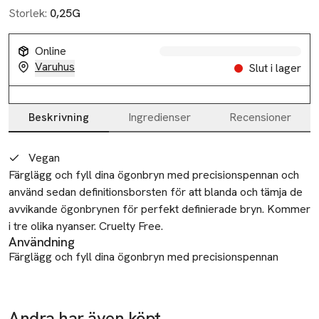
Storlek:
0,25G
Online
Varuhus
Slut i lager
Beskrivning
Ingredienser
Recensioner
Beskrivning
Vegan
Färglägg och fyll dina ögonbryn med precisionspennan och 
använd sedan definitionsborsten för att blanda och tämja de 
avvikande ögonbrynen för perfekt definierade bryn. Kommer 
i tre olika nyanser. Cruelty Free.
Användning
Färglägg och fyll dina ögonbryn med precisionspennan
Återvinning
Residual waste
SKU: 66122941
Andra har även köpt