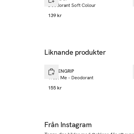
Deodorant Soft Colour
SKU: 65447065
139 kr
Liknande produkter
Hoppa över bildspelet
LÖWENGRIP
Trust Me - Deodorant
155 kr
Från Instagram