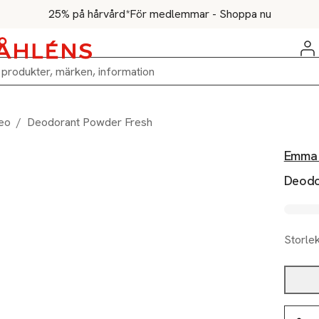
25% på hårvård*
För medlemmar - Shoppa nu
eo
/
Deodorant Powder Fresh
Emma 
Deodo
Storle