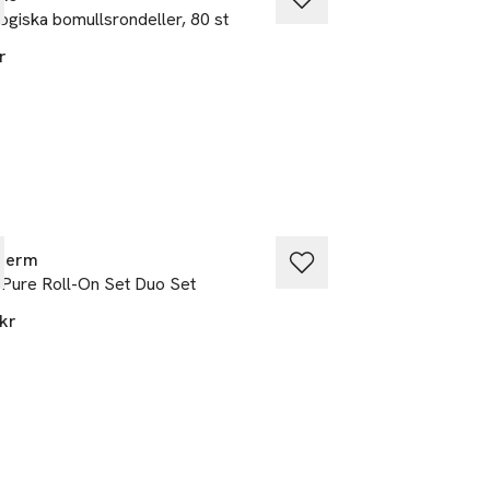
ogiska bomullsrondeller, 80 st
Fresh Grapefruit 
ml
r
169 kr
therm
Biotherm
Pure Roll-On Set Duo Set
Lait Corporel Deo
kr
220 kr