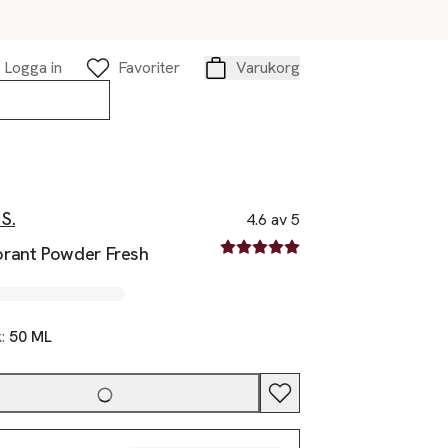
Logga in
Favoriter
Varukorg
Varukorg
S.
4.6 av 5
4.6 av fem stjärnor
rant Powder Fresh
k:
50 ML