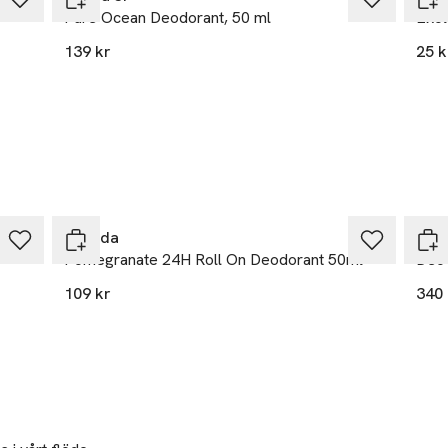
Pure Ocean Deodorant, 50 ml
Ekol
139 kr
25 k
Weleda
Bio
Pomegranate 24H Roll On Deodorant 50ml
Deo 
109 kr
340 