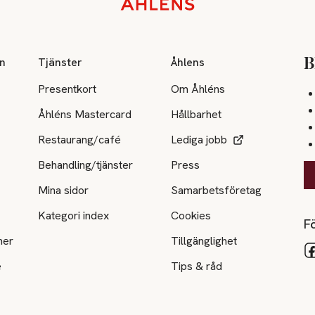
on
Tjänster
Åhlens
B
Presentkort
Om Åhléns
Åhléns Mastercard
Hållbarhet
Restaurang/café
Lediga jobb
Behandling/tjänster
Press
Mina sidor
Samarbetsföretag
Kategori index
Cookies
Fö
ner
Tillgänglighet
e
Tips & råd