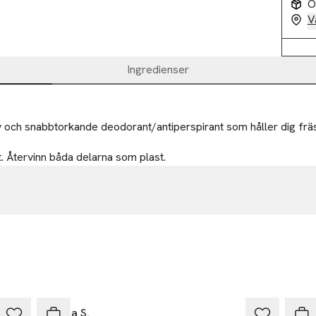
O
V
Ingredienser
iv och snabbtorkande deodorant/antiperspirant som håller dig frä
. Återvinn båda delarna som plast.
gatan 58
kholm
Ta 
.com
r
Emma S.
Åhlé