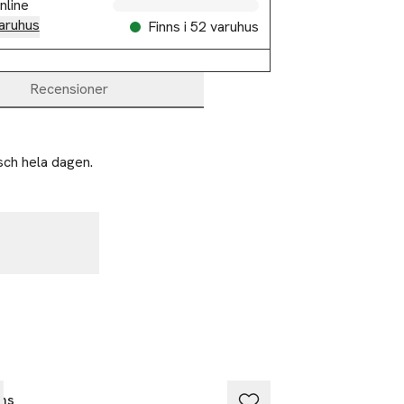
nline
aruhus
Finns i 52 varuhus
Recensioner
sch hela dagen.
2 betala 35:-
ns
Emma S.