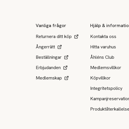
Sidfot
Vanliga frågor
Hjälp & informati
Returnera ditt köp
Kontakta oss
Ångerrätt
Hitta varuhus
Beställningar
Åhléns Club
Erbjudanden
Medlemsvillkor
Medlemskap
Köpvillkor
Integritetspolicy
Kampanjreservatio
Produktåterkallels
Tillgängliga betalsätt