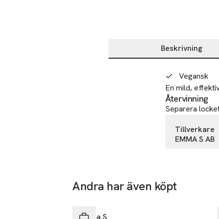
Beskrivning
Beskrivning
Vegansk
En mild, effekt
Återvinning
Separera locket
Tillverkare
EMMA S AB
Birger Jarls
11429 Stoc
Sweden
Andra har även köpt
info@emmas
Hoppa över bildspelet
E-post
Mobilnumme
Emma S.