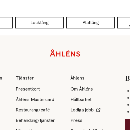
Locktång
Plattång
on
Tjänster
Åhlens
B
Presentkort
Om Åhléns
Åhléns Mastercard
Hållbarhet
Restaurang/café
Lediga jobb
Behandling/tjänster
Press