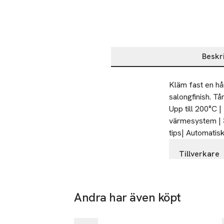
Beskr
Beskrivning
Kläm fast en hår
salongfinish. Tå
Upp till 200°C 
värmesystem | 3
tips| Automatis
Tillverkare
BaByliss No
ZI du Val de
59141 Lwuy
Andra har även köpt
Frankrike
-25%
Hoppa över bildspelet
info@Babylis