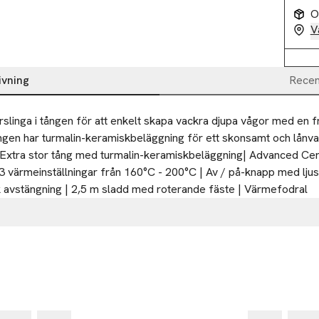
O
V
ivning
Recen
slinga i tången för att enkelt skapa vackra djupa vågor med en fri
ngen har turmalin-keramiskbeläggning för ett skonsamt och lånvari
| Extra stor tång med turmalin-keramiskbeläggning| Advanced Cer
 värmeinställningar från 160°C - 200°C | Av / på-knapp med ljusi
k avstängning | 2,5 m sladd med roterande fäste | Värmefodral
rdic AB
 Calvigny 59141 Iwuy
-25%
-25
s.se