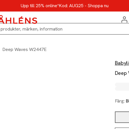
Upp till 25% online*
Kod: AUG25 - Shoppa nu
Deep Waves W2447E
Babyli
Deep
Färg:
B