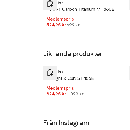
E-post
Babyliss
11-in-1 Carbon Titanium MT860E
Mobilnumme
Medlemspris
SKU: 90911288
Lägsta pris 30 dagar
524,25 kr
699 kr
Liknande produkter
-25%
Hoppa över bildspelet
Babyliss
Straight & Curl ST486E
Medlemspris
Lägsta pris 30 dagar
824,25 kr
1 099 kr
Från Instagram