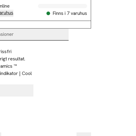
nline
aruhus
Finns i 7 varuhus
sioner
ssfri 
gt resultat.

amics ™ 
ndikator | Cool 
%
-25%