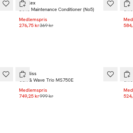
Olaplex
Baby
Bond Maintenance Conditioner (No5)
Smo
r
Medlemspris
Med
Lägsta pris 30 dagar
276,75 kr
369 kr
584,
-25%
-25
Babyliss
Baby
Curl & Wave Trio MS750E
Smo
Medlemspris
Med
Lägsta pris 30 dagar
749,25 kr
999 kr
524,