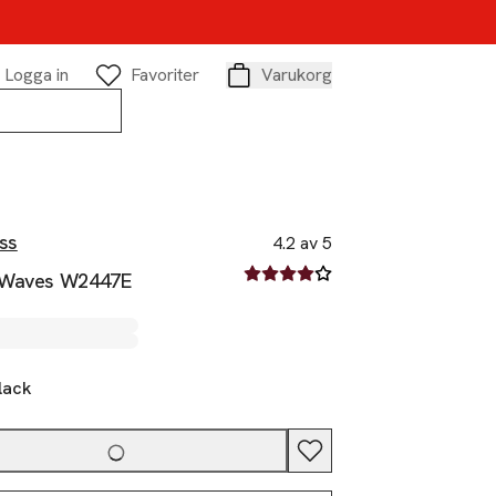
Logga in
Favoriter
Varukorg
Varukorg
ss
4.2 av 5
4.2 av fem stjärnor
 Waves W2447E
lack