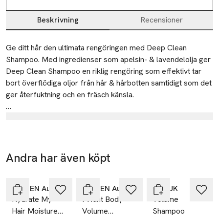
Beskrivning
Recensioner
Beskrivning
Ge ditt hår den ultimata rengöringen med Deep Clean 
Shampoo. Med ingredienser som apelsin- & lavendelolja ger 
Deep Clean Shampoo en riklig rengöring som effektivt tar 
bort överflödiga oljor från hår & hårbotten samtidigt som det 
ger återfuktning och en fräsch känsla.

Passar alla hårtyper.
Tillverkare
Session MAP
Refshalevej 163A
Andra har även köpt
2. DK-1432 København
-25%
-25%
-25%
Hoppa över bildspelet
Denmark
ELEVEN Australia
ELEVEN Australia
MJUUK
KMRegulatory@kevinmurphy.com.au
Hydrate My
I Want Body
Volume
E-post
Hair Moisture
Volume
Shampoo
Mobilnummer