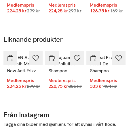
Conditioner,
Conditioner,
SKU: 65007407
Medlemspris
Medlemspris
Medlemspris
300 ml
300 ml
Lägsta pris 30 dagar
Lägsta pris 30 dagar
Lägsta pr
224,25 kr
299 kr
224,25 kr
299 kr
126,75 kr
169 kr
Liknande produkter
-25%
-25%
-25%
Hoppa över bildspelet
ELEVEN Australia
Sachajuan
L’Oréal Professionnel
Smooth Me
Anti-Pollution
Metal Dx
Now Anti-Frizz
Shampoo
Shampoo
Shampoo, 300
Medlemspris
Medlemspris
Medlemspris
ml
Lägsta pris 30 dagar
Lägsta pris 30 dagar
Lägsta pris
224,25 kr
299 kr
228,75 kr
305 kr
303 kr
404 kr
Från Instagram
Tagga dina bilder med @ahlens för att synas i vårt flöde.