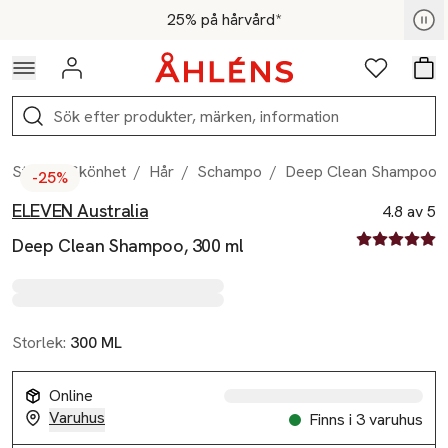
Hoppa till navigationsmenyn
Hoppa till innehåll
Hoppa till sidfot
För medlemmar - Shoppa nu
25% på hårvård*
Logga in
Favoriter
Var
Sök
Start
/
Skönhet
/
Hår
/
Schampo
/
Deep Clean Shampoo, 
-25%
ELEVEN Australia
Produktbilder
Hoppa över bildspelet
Produktinformation
4.8 av 5
4.8 av fem st
Deep Clean Shampoo, 300 ml
Storlek:
300 ML
Online
Varuhus
Finns i 3 varuhus