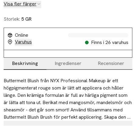
Visa fler färger
Storlek:
5 GR
Online
Varuhus
Finns i 26 varuhus
Beskrivning
Ingredienser
Recensioner
Beskrivning
Buttermelt Blush från NYX Professional Makeup är ett 
högpigmenterat rouge som är lätt att applicera och håller 
länge. Den krämiga formulan är full av härliga pigment som 
är lätta att tona ut. Berikat med mangosmör, mandelsmör och 
sheasmör - det går som smort! Använd tillsammans med 
Buttermelt Blush Brush för perfekt applicering. Skapa den 
look du önskar med allt från milda, ljusrosa färger till persika 
Tillverkare
och fuchsia. Välj mellan nyanser som antingen går ton i ton 
L'oréal CPD