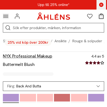
Hoppa till navigationsmenyn
Hoppa till innehåll
Hoppa till sidfot
Kod: AUG25 - Shoppa nu
Upp till 25% online*
Logga in
Favoriter
Var
Sök
Start
/
Skönhet
/
Makeup
/
Ansikte
/
Rouge & solpuder
/
25% vid köp över 200kr
Produktbilder
Hoppa över bildspelet
Produktinformation
NYX Professional Makeup
4.4 av 5
4.4 av fem st
Buttermelt Blush
Färg:
Back And Butta