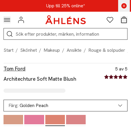
Hoppa till navigationsmenyn
Hoppa till innehåll
Hoppa till sidfot
Kod: AUG25 - Shoppa nu
Upp till 25% online*
Logga in
Favoriter
Var
Sök
Start
/
Skönhet
/
Makeup
/
Ansikte
/
Rouge & solpuder
/
Produktbilder
Hoppa över bildspelet
Produktinformation
Tom Ford
5 av 5
5 av fem stjä
Architechture Soft Matte Blush
Färg:
Golden Peach