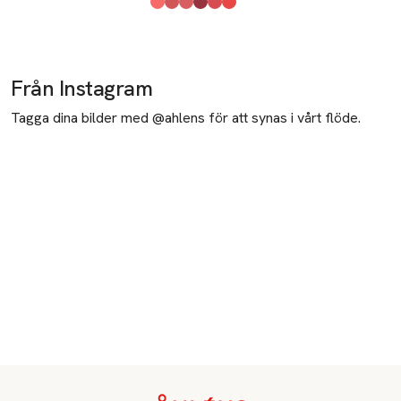
Produkten finns i färgerna:
03 Resort
02 Bicoastal
01 Cabana
06 Mile High
05 Villa
04 Poolside
,
,
,
,
,
,
Från Instagram
Tagga dina bilder med @ahlens för att synas i vårt flöde.