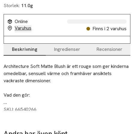
Storlek:
11.0g
Online
Varuhus
Finns i 2 varuhus
Beskrivning
Ingredienser
Recensioner
Beskrivning
Architecture Soft Matte Blush är ett rouge som ger kinderna 
omedelbar, sensuell värme och framhäver ansiktets 
vackraste dimensioner.

Vad den gör:

Detta rouge är lätt att bygga upp och tonas enkelt och snyggt 
SKU: 66540266
in i huden. Det håller hela dagen och ger huden en frisk 
känsla av liv och värme. Berikad med mjukgörande 
mikrosfärteknologi ger denna kräm‑till‑puder‑formula en 
Andra har även köpt