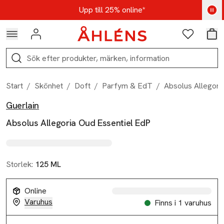
Hoppa till navigationsmenyn
Hoppa till innehåll
Hoppa till sidfot
Kod: AUG25 - Shoppa nu
Upp till 25% online*
Logga in
Favoriter
Var
Sök
Start
/
Skönhet
/
Doft
/
Parfym & EdT
/
Absolus Allegori
Guerlain
Produktbilder
Hoppa över bildspelet
Produktinformation
Absolus Allegoria Oud Essentiel EdP
Storlek:
125 ML
Online
Varuhus
Finns i 1 varuhus