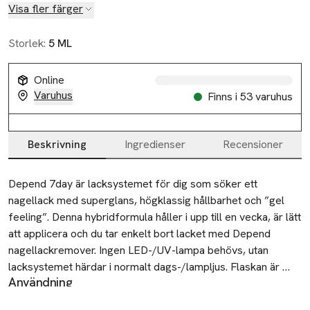
Visa fler färger
Storlek:
5 ML
Online
Varuhus
Finns i 53 varuhus
Slut i lager
Beskrivning
Ingredienser
Recensioner
Beskrivning
Depend 7day är lacksystemet för dig som söker ett 
nagellack med superglans, högklassig hållbarhet och ”gel 
feeling”. Denna hybridformula håller i upp till en vecka, är lätt 
att applicera och du tar enkelt bort lacket med Depend 
nagellackremover. Ingen LED-/UV-lampa behövs, utan 
lacksystemet härdar i normalt dags-/lampljus. Flaskan är 
Användning
försedd med symboler som visar lackets täckningsgrad; 
När du applicerar Depend 7day BASE, POLISH och TOP gör
täckande, halvtäckande eller transparent.