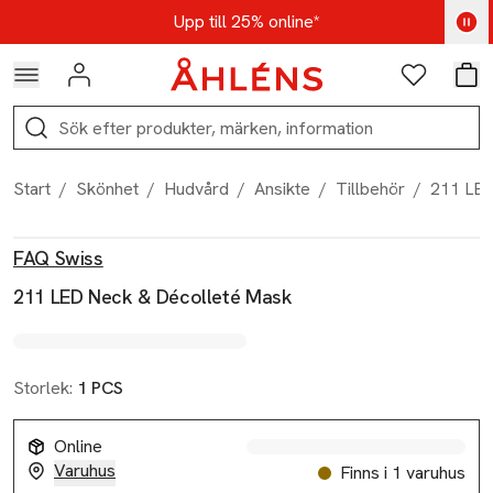
Hoppa till navigationsmenyn
Hoppa till innehåll
Hoppa till sidfot
Kod: AUG25 - Shoppa nu
Upp till 25% online*
Logga in
Favoriter
Var
Sök
Start
/
Skönhet
/
Hudvård
/
Ansikte
/
Tillbehör
/
211 LED
Produktbilder
Hoppa över bildspelet
Produktinformation
FAQ Swiss
211 LED Neck & Décolleté Mask
Storlek:
1 PCS
Online
Varuhus
Finns i 1 varuhus