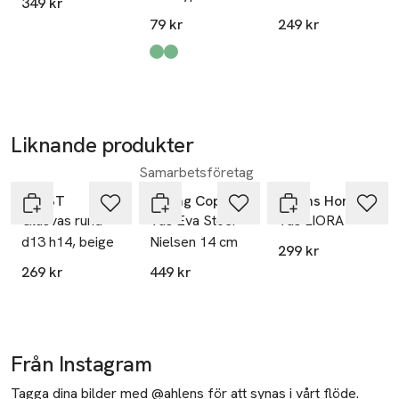
349 kr
cm
SKU: 65616652
79 kr
249 kr
Produkten finns i färgerna:
Green
Red/Green
,
,
Liknande produkter
Samarbetsföretag
Hoppa över bildspelet
ERNST
Spring Copenhagen
Åhléns Home
Glasvas rund
Vas Eva Stoer
Vas LIORA
d13 h14, beige
Nielsen 14 cm
299 kr
269 kr
449 kr
Från Instagram
Tagga dina bilder med @ahlens för att synas i vårt flöde.