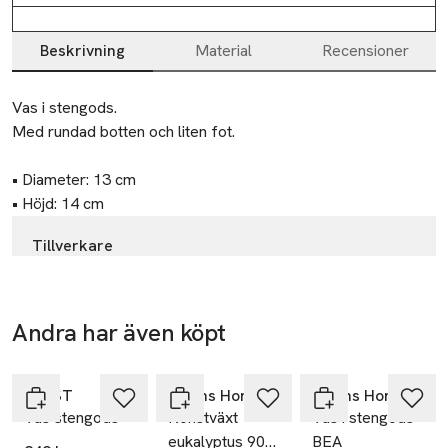
Beskrivning
Material
Recensioner
Beskrivning
Vas i stengods.

Med rundad botten och liten fot.

• Diameter: 13 cm

• Höjd: 14 cm
Tillverkare
ERNST
FÄRG & FORM SWEDEN AB O
Pappersbruksallén 1A
Andra har även köpt
Ta 3 betala för
702 15 Örebro
2
Hoppa över bildspelet
Sweden
ERNST
Åhléns Home
Åhléns Home
order@fargform.com
Vas stengods
Konstväxt
Vas i stengods
E-post
eukalyptus 90
BEA
Mobilnummer