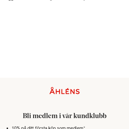
Sidfot
Bli medlem i vår kundklubb
10% på ditt första köp som medlem*