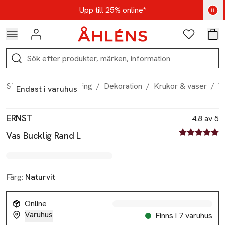
Hoppa till navigationsmenyn
Hoppa till innehåll
Hoppa till sidfot
Kod: AUG25 - Shoppa nu
Upp till 25% online*
Logga in
Favoriter
Var
Sök
Start
/
Hem & inredning
/
Dekoration
/
Krukor & vaser
/
V
Endast i varuhus
Produktbilder
Hoppa över bildspelet
Produktinformation
ERNST
4.8 av 5
4.8 av fem st
Vas Bucklig Rand L
Färg:
Naturvit
Online
Varuhus
Finns i 7 varuhus