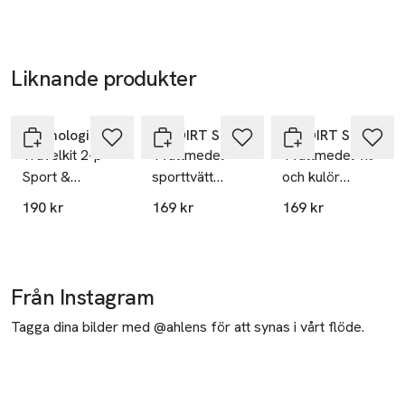
Mobilnummer
SKU: 89273470
Liknande produkter
Hoppa över bildspelet
Washologi
NO DIRT STUDIOS.
NO DIRT STUDIOS.
Travelkit 2-p
Tvättmedel
Tvättmedel vit
Sport &
sporttvätt
och kulör
Delicate wash
Citrus 750 ml
parfymfri 750
190 kr
169 kr
169 kr
2x100 ml
ml
Från Instagram
Tagga dina bilder med @ahlens för att synas i vårt flöde.