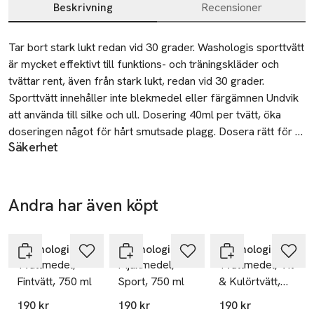
Beskrivning
Recensioner
Beskrivning
Tar bort stark lukt redan vid 30 grader. Washologis sporttvätt 
är mycket effektivt till funktions- och träningskläder och 
tvättar rent, även från stark lukt, redan vid 30 grader. 
Sporttvätt innehåller inte blekmedel eller färgämnen Undvik 
att använda till silke och ull. Dosering 40ml per tvätt, öka 
doseringen något för hårt smutsade plagg. Dosera rätt för 
Säkerhet
vår miljö och framtid!
Varning! Orsakar allvarlig ögonirritation. Förvaras oåtkomligt
för barn. Använd ögonskydd.
Andra har även köpt
Tillverkare
Washologi AB
Hoppa över bildspelet
Grevgatan 48
Washologi
Washologi
Washologi
114 58 Stockholm
Tvättmedel,
Mjukmedel,
Tvättmedel, Vit
Sweden
Fintvätt, 750 ml
Sport, 750 ml
& Kulörtvätt,
750 ml
info@washologi.se
190 kr
190 kr
190 kr
E-post