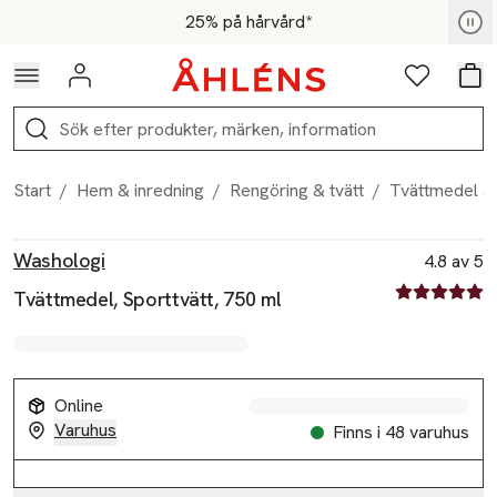
Hoppa till navigationsmenyn
Hoppa till innehåll
Hoppa till sidfot
För medlemmar - Shoppa nu
25% på hårvård*
Logga in
Favoriter
Var
Sök
Start
/
Hem & inredning
/
Rengöring & tvätt
/
Tvättmedel &
Produktbilder
Hoppa över bildspelet
Produktinformation
Washologi
4.8 av 5
4.8 av fem st
Tvättmedel, Sporttvätt, 750 ml
Online
Varuhus
Finns i 48 varuhus