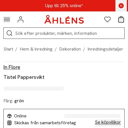
Hoppa till navigationsmenyn
Hoppa till innehåll
Hoppa till sidfot
Kod: AUG25 - Shoppa nu
Upp till 25% online*
Logga in
Favoriter
Var
Sök
Start
/
Hem & inredning
/
Dekoration
/
Inredningsdetaljer
/
Produktbilder
Hoppa över bildspelet
Produktinformation
In Flore
Tistel Pappersvikt
Färg:
grön
Online
Se köpvillkor
Skickas från samarbetsföretag