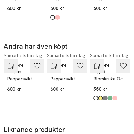
Brevtyngd
600 kr
600 kr
600 kr
Produkten finns i färgerna:
vit
rosa
,
,
Andra har även köpt
Samarbetsföretag
Samarbetsföretag
Samarbetsföretag
Hoppa över bildspelet
In Flore
In Flore
In Flore
Tulpan
Rose
Sigrid
Pappersvikt
Pappersvikt
Blomkruka Och
Fat
600 kr
600 kr
550 kr
Produkten finns i fä
vit
gul
Grå
grön
rosa
,
,
,
,
,
Liknande produkter