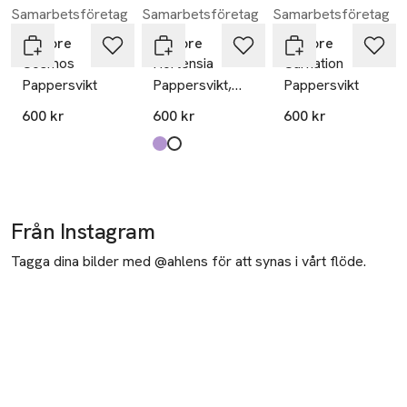
Samarbetsföretag
Samarbetsföretag
Samarbetsföretag
Hoppa över bildspelet
In Flore
In Flore
In Flore
Cosmos
Hortensia
Carnation
Pappersvikt
Pappersvikt,
Pappersvikt
Brevtyngd
600 kr
600 kr
600 kr
Produkten finns i färgerna:
Lila
vit
,
,
Från Instagram
Tagga dina bilder med @ahlens för att synas i vårt flöde.