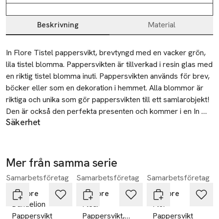
Beskrivning
Material
Beskrivning
In Flore Tistel pappersvikt, brevtyngd med en vacker grön, 
lila tistel blomma. Pappersvikten är tillverkad i resin glas med 
en riktig tistel blomma inuti. Pappersvikten används för brev, 
böcker eller som en dekoration i hemmet. Alla blommor är 
riktiga och unika som gör pappersvikten till ett samlarobjekt! 
Den är också den perfekta presenten och kommer i en In 
Säkerhet
Flore giftbox. Pappersvikten är 7 cm hög, 7 cm bred.
Hanteras varsamt
SKU: 103062504ea74e129bdc1a3708da3ff3
Mer från samma serie
Samarbetsföretag
Samarbetsföretag
Samarbetsföretag
Hoppa över bildspelet
In Flore
In Flore
In Flore
Dandelion
Fleur
Flor
Pappersvikt
Pappersvikt,
Pappersvikt