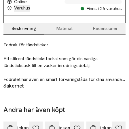
Online
Varuhus
Finns i 26 varuhus
Beskrivning
Material
Recensioner
Beskrivning
Fodrak för tändstickor.

Ett stilrent tändsticksfodral som gör din vanliga 
tändsticksask till en vacker inredningsdetalj.

Fodralet har även en smart förvaringslåda för dina använda 
Säkerhet
tändstickor, en snygg och praktisk funktion.

Brandfarligt fast ämne
Fodralet levereras med en stor tändsticksask med cirka 50 
Tillverkare
stycken långa tändstickor.

Andra har även köpt
Solstickan
Placera produkten utom räckhåll för barn
Hoppa över bildspelet
Tradingbox AB
Tumstocksvägen 1
Solstickan Design
Solstickan Design
Solstickan Design