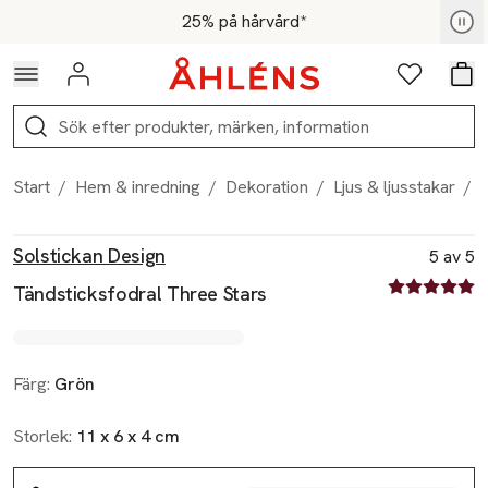
Hoppa till navigationsmenyn
Hoppa till innehåll
Hoppa till sidfot
För medlemmar - Shoppa nu
25% på hårvård*
Logga in
Favoriter
Var
Sök
Start
/
Hem & inredning
/
Dekoration
/
Ljus & ljusstakar
/
L
Produktbilder
Hoppa över bildspelet
Produktinformation
Solstickan Design
5 av 5
5 av fem stjä
Tändsticksfodral Three Stars
Färg:
Grön
Storlek:
11 x 6 x 4 cm