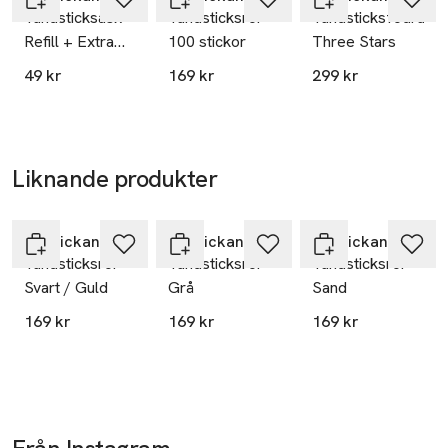
18766 Täby
Tändsticksask –
Tändsticksrör
Tändsticksfodral
Sweden
Refill + Extra
100 stickor
Three Stars
plån
info@tradingbox.se
49 kr
169 kr
299 kr
E-post
Mobilnummer
SKU: 66161622
Liknande produkter
Hoppa över bildspelet
Solstickan Design
Solstickan Design
Solstickan Design
Tändsticksrör –
Tändsticksrör –
Tändsticksrör –
Svart / Guld
Grå
Sand
169 kr
169 kr
169 kr