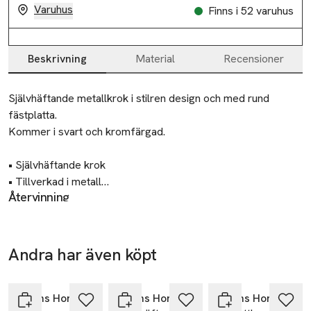
Varuhus
Finns i 52 varuhus
Beskrivning
Material
Recensioner
Beskrivning
Självhäftande metallkrok i stilren design och med rund 
fästplatta.

Kommer i svart och kromfärgad.

• Självhäftande krok

• Tillverkad i metall

Återvinning
• Finns i svart och krom
Lämnas till välgörenhet eller återvinningscentral.
Tillverkare
Andra har även köpt
Åhléns AB
Hoppa över bildspelet
Dalagatan 100
113 43 Stockholm
Åhléns Home
Åhléns Home
Åhléns Home