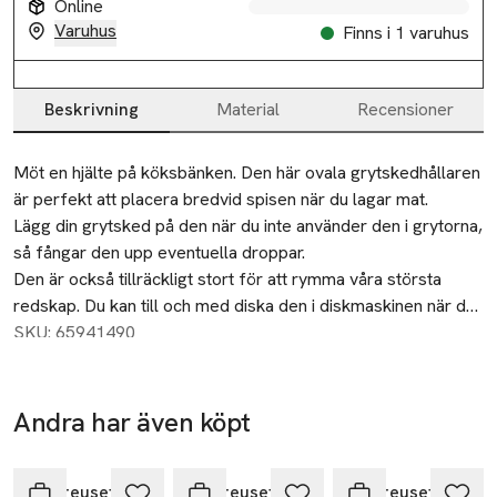
Online
Varuhus
Finns i 1 varuhus
Beskrivning
Material
Recensioner
Beskrivning
Möt en hjälte på köksbänken. Den här ovala grytskedhållaren 
är perfekt att placera bredvid spisen när du lagar mat. 

Lägg din grytsked på den när du inte använder den i grytorna, 
så fångar den upp eventuella droppar. 

Den är också tillräckligt stort för att rymma våra största 
redskap. Du kan till och med diska den i diskmaskinen när du 
är klar.
SKU: 65941490
Andra har även köpt
Ta 4 betala för
3
Hoppa över bildspelet
Le Creuset
Le Creuset
Le Creuset