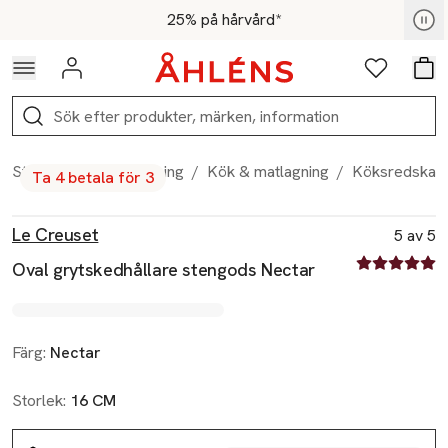
Hoppa till navigationsmenyn
Hoppa till innehåll
Hoppa till sidfot
För medlemmar - Shoppa nu
25% på hårvård*
Logga in
Favoriter
Var
Sök
Start
/
Hem & inredning
/
Kök & matlagning
/
Köksredskap
Ta 4 betala för 3
Produktbilder
Hoppa över bildspelet
Produktinformation
Le Creuset
5 av 5
5 av fem stjä
Oval grytskedhållare stengods Nectar
Färg:
Nectar
Storlek:
16 CM