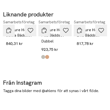
Liknande produkter
Samarbetsföretag
Samarbetsföretag
Samarbetsföretag
Hoppa över bildspelet
Venture Home
Venture Home
Venture Home
Jenna Bäddset
Mila Bäddset -
Livia Bäddset
Dubbel
840,31 kr
817,78 kr
923,75 kr
Produkten finns i färgerna:
light grey
brown
,
,
Från Instagram
Tagga dina bilder med @ahlens för att synas i vårt flöde.