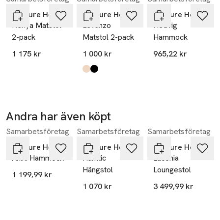
Venture Home
Venture Home
Venture Home
Kenya Matstol
Levanzo
Hedvig
2-pack
Matstol 2-pack
Hammock
1 175 kr
1 000 kr
965,22 kr
Produkten finns i färgerna:
beige
black
,
,
Andra har även köpt
Samarbetsföretag
Samarbetsföretag
Samarbetsföretag
Hoppa över bildspelet
Venture Home
Venture Home
Venture Home
Anini Hammock
Hamtic
Laconia
Hängstol
Loungestol
1 199,99 kr
1 070 kr
3 499,99 kr