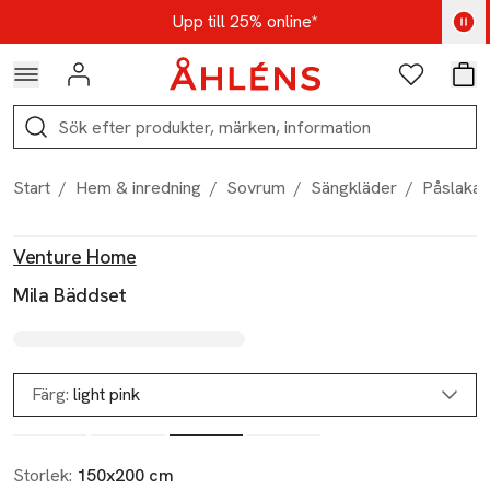
Hoppa till navigationsmenyn
Hoppa till innehåll
Hoppa till sidfot
Kod: AUG25 - Shoppa nu
Upp till 25% online*
Logga in
Favoriter
Var
Sök
Start
/
Hem & inredning
/
Sovrum
/
Sängkläder
/
Påslakan
Produktbilder
Hoppa över bildspelet
Produktinformation
Venture Home
Mila Bäddset
Färg:
light pink
Storlek:
150x200 cm