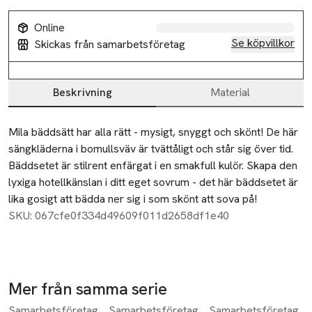
Online
Se köpvillkor
Skickas från samarbetsföretag
Beskrivning
Material
Beskrivning
Mila bäddsätt har alla rätt - mysigt, snyggt och skönt! De här 
sängkläderna i bomullsväv är tvättåligt och står sig över tid. 
Bäddsetet är stilrent enfärgat i en smakfull kulör. Skapa den 
lyxiga hotellkänslan i ditt eget sovrum - det här bäddsetet är 
lika gosigt att bädda ner sig i som skönt att sova på!
SKU: 067cfe0f334d49609f011d2658df1e40
Mer från samma serie
Samarbetsföretag
Samarbetsföretag
Samarbetsföretag
Hoppa över bildspelet