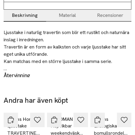
Beskrivning
Material
Recensioner
Beskrivning
Ljusstake i naturlig travertin som blir ett rustikt och naturnära 
inslag i inredningen.

Travertin är en form av kalksten och varje ljusstake har sitt 
eget unika utförande.

Kan matchas med en större ljusstake i samma serie.

Återvinning
Mått:

Lämnas till välgörenhet eller återvinningscentral.
Höjd: 8 cm

Säkerhet
Diameter: 5,5 cm
Denna produkt uppfyller kraven enligt EN 17885:2023.
Andra har även köpt
Ta 2 betala
Lämna aldrig ett tänt ljus obevakat.
-40%
35:-
SKU: 61063271
Hoppa över bildspelet
Åhléns Home
Å WOMAN
Åhléns
Ljusstake
Hopvikbar
Ekologiska
TRAVERTINE
weekendväska
bomullsrondeller,