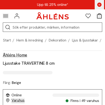
Hoppa till navigationsmenyn
Hoppa till innehåll
Hoppa till sidfot
Kod: AUG25 - Shoppa nu
Upp till 25% online*
Logga in
Favoriter
Var
Sök
Start
/
Hem & inredning
/
Dekoration
/
Ljus & ljusstakar
/
L
Produktbilder
Hoppa över bildspelet
Produktinformation
Åhléns Home
Ljusstake TRAVERTINE 8 cm
Färg:
Beige
Online
Varuhus
Finns i 49 varuhus