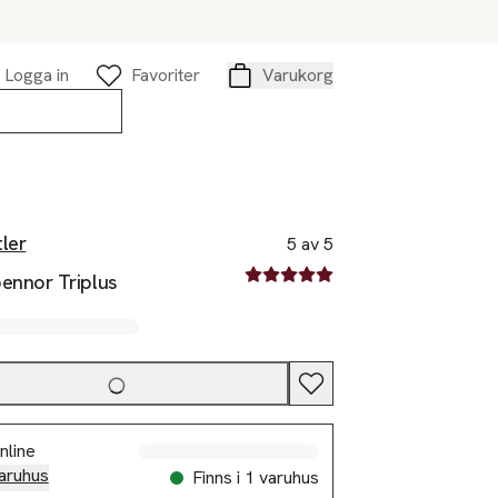
Logga in
Favoriter
Varukorg
Varukorg
ler
5 av 5
5 av fem stjärnor
ennor Triplus
nline
aruhus
Finns i 1 varuhus