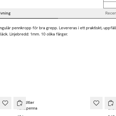
ivning
Recen
gulär pennkropp för bra grepp. Levereras i ett praktiskt, uppfällb
läck. Linjebredd: 1mm. 10 olika färger.
Staedtler
Åhl
Textilpenna
Sko