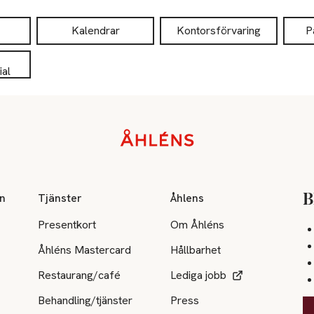
Kalendrar
Kontorsförvaring
P
al
on
Tjänster
Åhlens
B
Presentkort
Om Åhléns
Åhléns Mastercard
Hållbarhet
Restaurang/café
Lediga jobb
Behandling/tjänster
Press