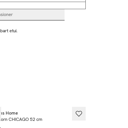
sioner
art etui. 
éns Home
Åhléns Home
horn CHICAGO 52 cm
Linjerad anteckn