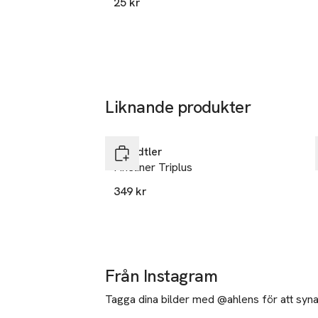
25 kr
Liknande produkter
Hoppa över bildspelet
Staedtler
Fineliner Triplus
349 kr
Från Instagram
Tagga dina bilder med @ahlens för att synas