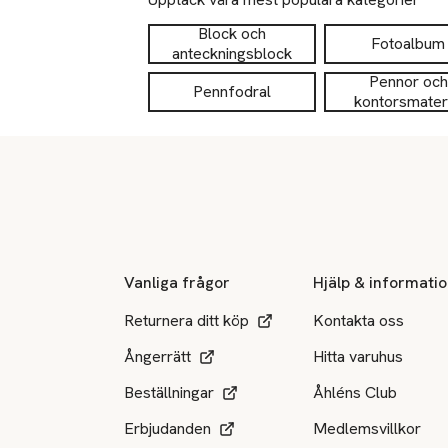
Block och
Fotoalbum
anteckningsblock
Pennor och
Pennfodral
kontorsmateri
Sidfot
Vanliga frågor
Hjälp & informati
Returnera ditt köp
Kontakta oss
Ångerrätt
Hitta varuhus
Beställningar
Åhléns Club
Erbjudanden
Medlemsvillkor