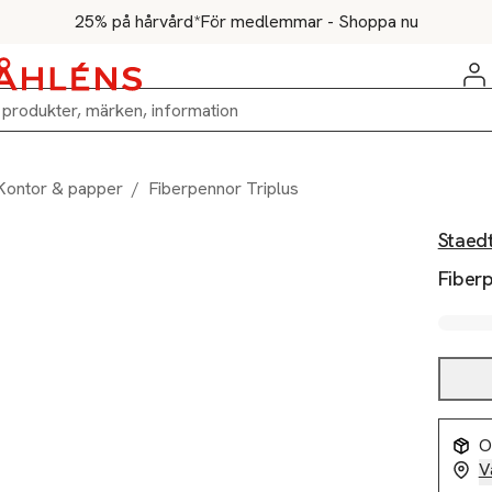
25% på hårvård*
För medlemmar - Shoppa nu
Kontor & papper
/
Fiberpennor Triplus
Staedt
Fiberp
O
V