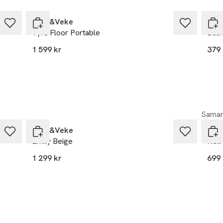
Watt&Veke
Wat
Tyra Floor Portable
Basi
1 599 kr
379 
Samar
Watt&Veke
PR 
Emily Beige
Nell
1 299 kr
699 