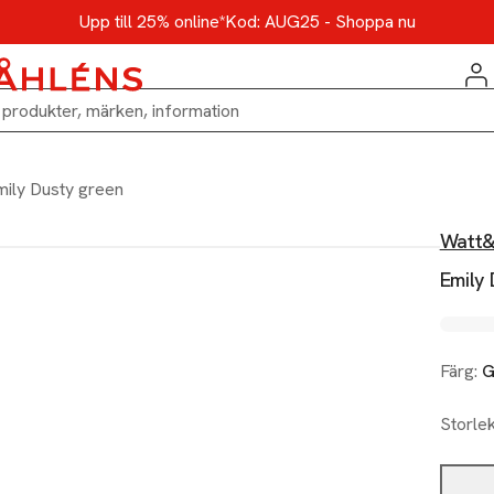
Upp till 25% online*
Kod: AUG25 - Shoppa nu
ily Dusty green
Watt
Emily
Färg:
G
Storle