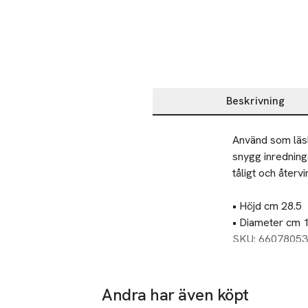
Beskrivning
Beskrivning
Använd som läsla
snygg inrednings
tåligt och återvi
• Höjd cm 28.5

• Diameter cm 1
• Längd sladd c
SKU: 66078053
• Sockel E27
Andra har även köpt