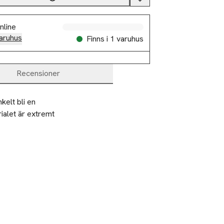
nline
aruhus
Finns i 1 varuhus
Recensioner
elt bli en 
ialet är extremt 