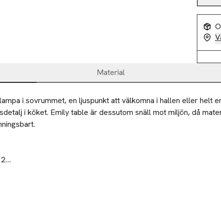
O
V
Material
mpa i sovrummet, en ljuspunkt att välkomna i hallen eller helt enk
detalj i köket. Emily table är dessutom snäll mot miljön, då mater
nningsbart.

2

m 218
