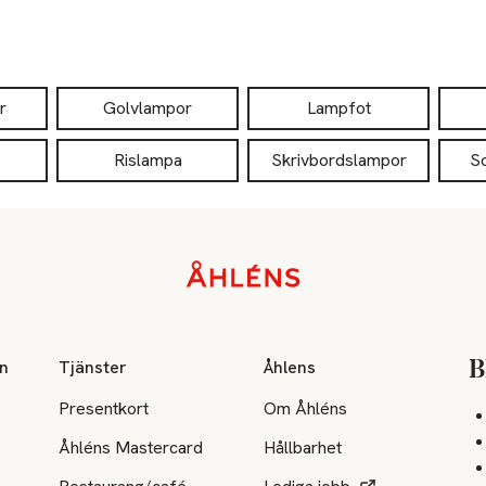
r
Golvlampor
Lampfot
Rislampa
Skrivbordslampor
S
on
Tjänster
Åhlens
B
Presentkort
Om Åhléns
Åhléns Mastercard
Hållbarhet