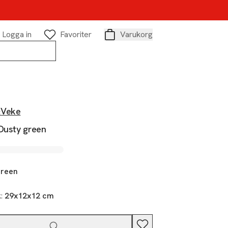
Logga in
Favoriter
Varukorg
Varukorg
&Veke
 Dusty green
reen
k:
29x12x12 cm