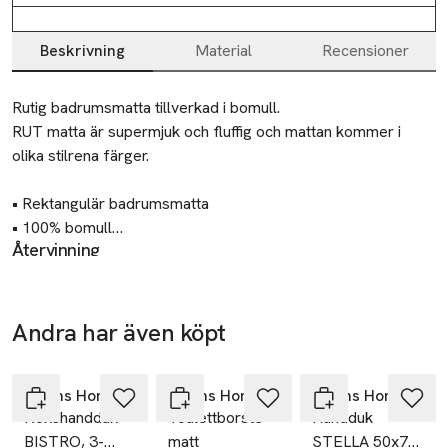
Beskrivning
Material
Recensioner
Beskrivning
Rutig badrumsmatta tillverkad i bomull.

RUT matta är supermjuk och fluffig och mattan kommer i 
olika stilrena färger.

• Rektangulär badrumsmatta

• 100% bomull

Återvinning
• Mjuk och fluffig

Lämna gamla textilier till välgörenhet eller
återvinningscentral.
Mått:

Längd: 80 cm

Andra har även köpt
Ta 4 betala för
Tillverkare
Bredd: 50 cm
3
Åhléns AB
Hoppa över bildspelet
Dalagatan 100
Åhléns Home
Åhléns Home
Åhléns Home
113 43 Stockholm
Kökshandduk
Toalettborste
Handduk
Sweden
BISTRO, 3-
matt
STELLA 50x70