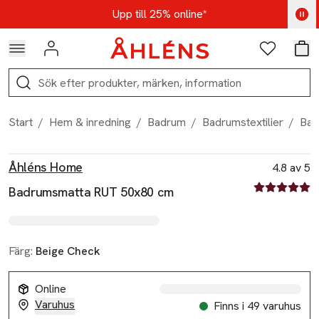
Hoppa till navigationsmenyn
Hoppa till innehåll
Hoppa till sidfot
Kod: AUG25 - Shoppa nu
Upp till 25% online*
Logga in
Favoriter
Var
Sök
Start
/
Hem & inredning
/
Badrum
/
Badrumstextilier
/
Bad
Produktbilder
Hoppa över bildspelet
Produktinformation
Åhléns Home
4.8 av 5
4.8 av fem st
Badrumsmatta RUT 50x80 cm
Färg:
Beige Check
Online
Varuhus
Finns i 49 varuhus