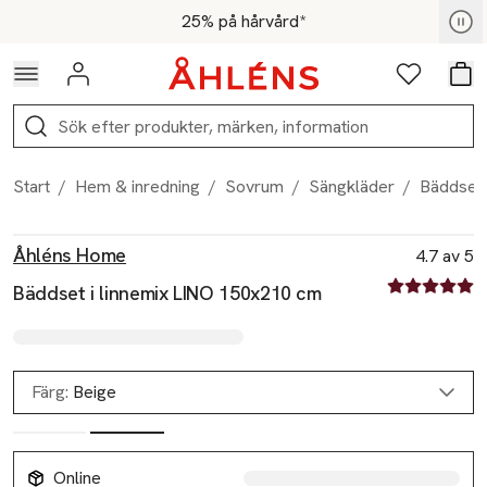
Hoppa till navigationsmenyn
Hoppa till innehåll
Hoppa till sidfot
För medlemmar - Shoppa nu
25% på hårvård*
Logga in
Favoriter
Var
Sök
Start
/
Hem & inredning
/
Sovrum
/
Sängkläder
/
Bäddset 
Produktbilder
Hoppa över bildspelet
Produktinformation
Åhléns Home
4.7 av 5
4.7 av fem st
Bäddset i linnemix LINO 150x210 cm
Färg:
Beige
Online