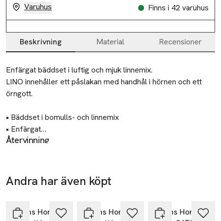
Varuhus
Finns i 42 varuhus
Beskrivning
Material
Recensioner
Beskrivning
Enfärgat bäddset i luftig och mjuk linnemix.

LINO innehåller ett påslakan med handhål i hörnen och ett 
örngott.

• Bäddset i bomulls- och linnemix

• Enfärgat

Återvinning
• I setet ingår påslakan och ett örngott

Lämna gamla textilier till välgörenhet eller
återvinningscentral. Ytterförpackningen sorteras som
Mått:

kartong.
Påslakan: 150x210 cm

Andra har även köpt
Örngott: 50x60 cm
Tillverkare
Hoppa över bildspelet
Åhléns AB
Åhléns Home
Åhléns Home
Åhléns Home