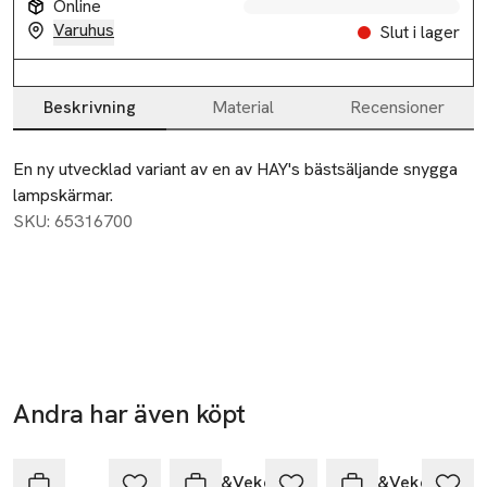
Online
Varuhus
Slut i lager
Beskrivning
Material
Recensioner
Beskrivning
En ny utvecklad variant av en av HAY's bästsäljande snygga 
lampskärmar.
SKU: 65316700
Andra har även köpt
Hoppa över bildspelet
HAY
Watt&Veke
Watt&Veke