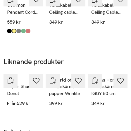
Common
Textilkabel,
Textilkabel,
Pendant Cord
Ceiling cable
Ceiling Cable
set
E27
E27
559 kr
349 kr
349 kr
Produkten finns i färgerna:
Soft Black
Amber Yellow
Beton Grey
Garden Green
Rusty Red
,
,
,
,
,
Liknande produkter
Hoppa över bildspelet
HAY
A World of Craft
Åhléns Home
Paper Shade
Lampskärm,
Lampskärm
Donut
papper Wrinkle
IGGY 80 cm
Från
529 kr
399 kr
349 kr