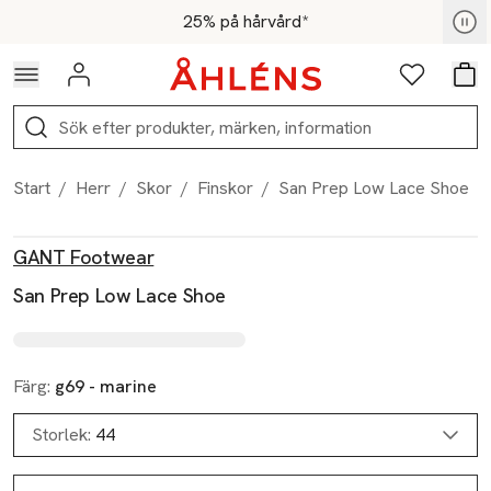
Hoppa till navigationsmenyn
Hoppa till innehåll
Hoppa till sidfot
För medlemmar - Shoppa nu
25% på hårvård*
Logga in
Favoriter
Var
Sök
Start
/
Herr
/
Skor
/
Finskor
/
San Prep Low Lace Shoe
Produktbilder
Hoppa över bildspelet
Produktinformation
GANT Footwear
San Prep Low Lace Shoe
Färg:
g69 - marine
Storlek:
44