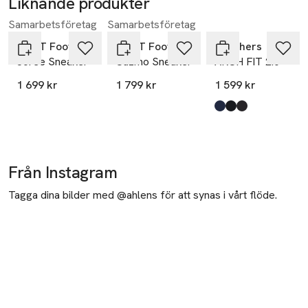
Liknande produkter
Samarbetsföretag
Samarbetsföretag
Hoppa över bildspelet
GANT Footwear
GANT Footwear
Skechers
Joree Sneaker
Cuzmo Sneaker
ARCH FIT 2.0
1 699 kr
1 799 kr
1 599 kr
Produkten finns i fä
Nvrd
Bbk
Blk
,
,
,
Från Instagram
Tagga dina bilder med @ahlens för att synas i vårt flöde.