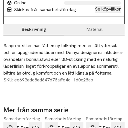
Online
Se köpvillkor
Skickas från samarbetsföretag
Beskrivning
Material
Beskrivning
Sanprep-stilen har fått en ny tolkning med en lätt yttersula 
och en uppgraderad läderrand. De nya designerna inkluderar 
ovandelar i bomullstwill eller 3D-stickning med en naturlig 
läderfinish. Inget förkroppsligar en avslappnad sommarstil 
bättre än otrolig komfort och en lätt känsla på fötterna.
SKU: ee693add8ad647d78affd4d11d0c28ab
Mer från samma serie
Samarbetsföretag
Samarbetsföretag
Samarbetsföretag
Hoppa över bildspelet
GANT Footwear
GANT Footwear
GANT Footwear