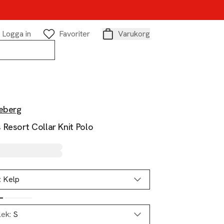
Logga in
Favoriter
Varukorg
Varukorg
deberg
Resort Collar Knit Polo
:
Kelp
lek:
S