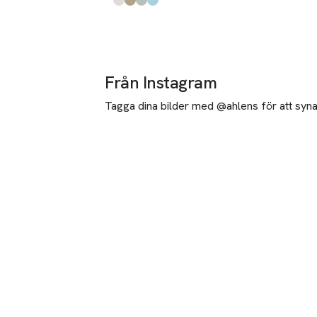
Produkten finns i färgerna:
Light Grey Melange
Brindle
Jadeite
Forget-me-not
,
,
,
,
Från Instagram
Tagga dina bilder med @ahlens för att synas