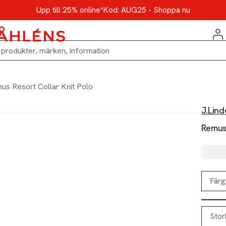
Upp till 25% online*
Kod: AUG25 - Shoppa nu
us Resort Collar Knit Polo
J.Lin
Remus 
Färg
Stor