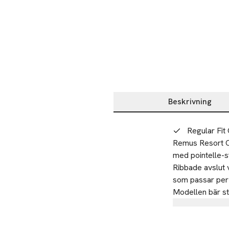
Beskrivning
Beskrivning
Regular Fit 
Remus Resort Col
med pointelle-s
Ribbade avslut v
som passar perf
Modellen bär st
Tillverkare
J.Lindeberg