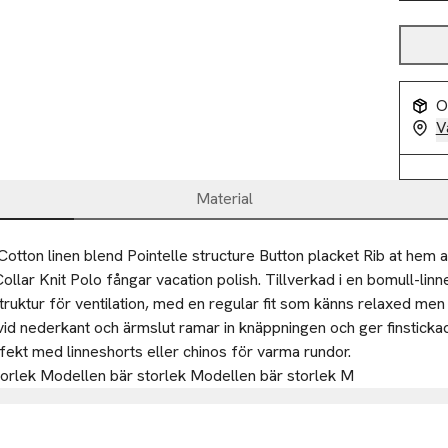
O
V
Material
Cotton linen blend Pointelle structure Button placket Rib at hem a
lar Knit Polo fångar vacation polish. Tillverkad i en bomull-linn
truktur för ventilation, med en regular fit som känns relaxed men
id nederkant och ärmslut ramar in knäppningen och ger finstickad 
ekt med linneshorts eller chinos för varma rundor.
orlek Modellen bär storlek Modellen bär storlek M
 AB