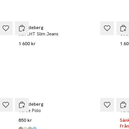
hamnen 24
kholm
J.Lindeberg
J.Li
ty@jlindeberg.com
Jax LHT Slim Jeans
Cod
r
1 600 kr
1 60
-17
J.Lindeberg
J.Li
Verse Polo
Vers
850 kr
Sänk
Frå