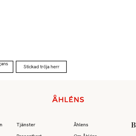
gans
Stickad tröja herr
on
Tjänster
Åhlens
B