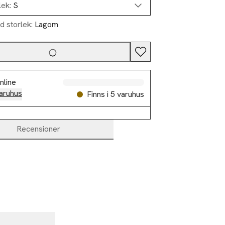
lek:
S
d storlek:
Lagom
nline
aruhus
Finns i 5 varuhus
Recensioner