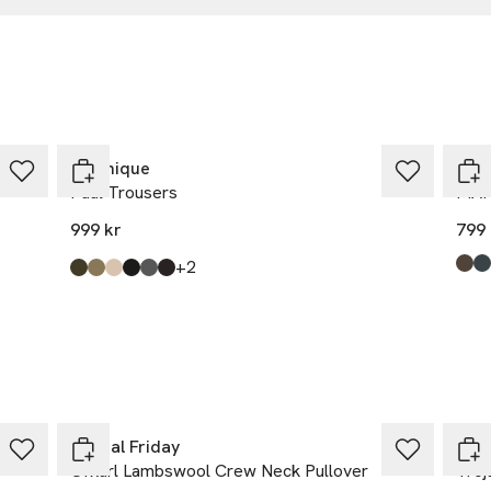
 Cph A/S
j 10
hagen
Ta 2 betala 1 299:-
company.com
Matinique
Mat
Paul Trousers
MAPr
r
999 kr
799 
till
+2
Prod
More
Oxfo
Dee
Med
Ligh
Blac
Produkten finns i färgerna:
Woodland Green
Khaki
Simply Taupe
Black
Iron Gate
Espresso
,
,
,
,
,
,
-33%
Ta 
Casual Friday
NOR
Cfkarl Lambswool Crew Neck Pullover
Tröj