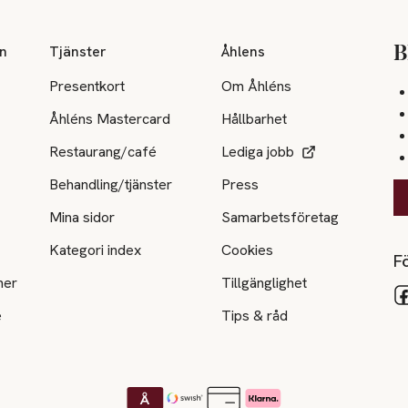
on
Tjänster
Åhlens
B
Presentkort
Om Åhléns
Åhléns Mastercard
Hållbarhet
Restaurang/café
Lediga jobb
Behandling/tjänster
Press
Mina sidor
Samarbetsföretag
Kategori index
Cookies
Fö
ner
Tillgänglighet
e
Tips & råd