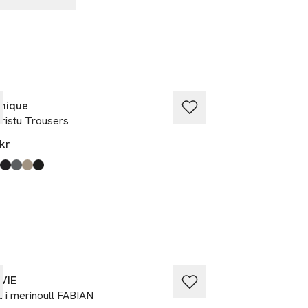
Ta 2 betala 500:-
inique
Matinique
istu Trousers
Jermalink T-shirt
kr
299 kr
til
+1
ukten finns i färgerna:
l Melange
rd Blue Melange
p Navy
ium Grey Melange
t Beige Melange
k
,
,
,
,
,
,
Produkten finns i f
White
Black
Blue Mirage
Olive Night
Dark Navy
Blue Horizon
,
,
,
,
,
,
2 betala 999:-
Ta 2 betala 1 000
VIE
Matinique
a i merinoull FABIAN
MAHenri Pullover