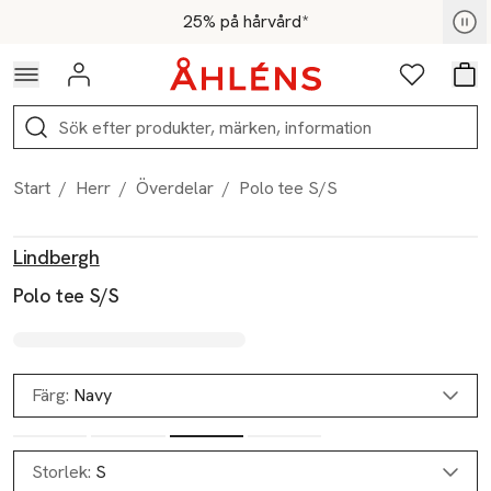
Hoppa till navigationsmenyn
Hoppa till innehåll
Hoppa till sidfot
För medlemmar - Shoppa nu
25% på hårvård*
Logga in
Favoriter
Var
Sök
Start
/
Herr
/
Överdelar
/
Polo tee S/S
Produktbilder
Hoppa över bildspelet
Produktinformation
Lindbergh
Polo tee S/S
Färg:
Navy
Storlek:
S