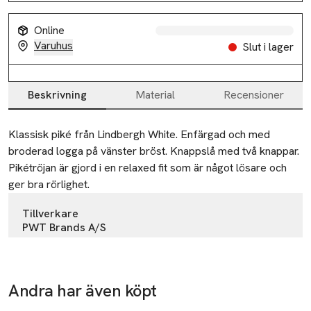
Online
Varuhus
Slut i lager
Beskrivning
Material
Recensioner
Beskrivning
Klassisk piké från Lindbergh White. Enfärgad och med 
broderad logga på vänster bröst. Knappslå med två knappar. 
Pikétröjan är gjord i en relaxed fit som är något lösare och 
ger bra rörlighet.
Tillverkare
PWT Brands A/S
Goeteborgvej 15-17
DK-9200 Aalborg SV
Denmark
Andra har även köpt
sales@pwtbrands.com