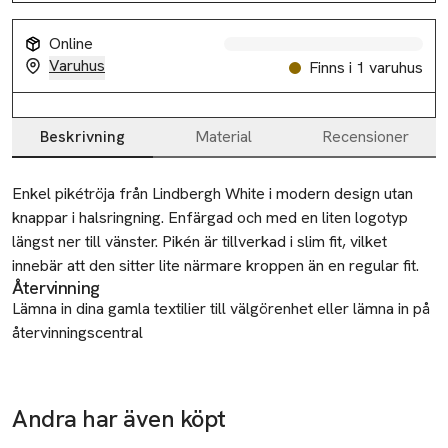
Online
Varuhus
Finns i 1 varuhus
Beskrivning
Material
Recensioner
Beskrivning
Enkel pikétröja från Lindbergh White i modern design utan 
knappar i halsringning. Enfärgad och med en liten logotyp 
längst ner till vänster. Pikén är tillverkad i slim fit, vilket 
innebär att den sitter lite närmare kroppen än en regular fit.
Återvinning
Lämna in dina gamla textilier till välgörenhet eller lämna in på
återvinningscentral
Tillverkare
PWT Brands A/S
Andra har även köpt
Ta 2 betala
Goeteborgvej 15-17
699:-