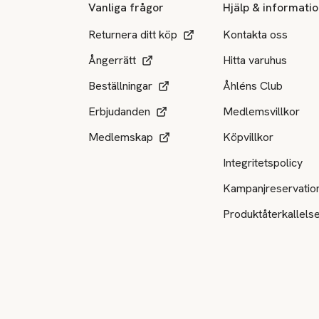
Vanliga frågor
Hjälp & informati
Returnera ditt köp
Kontakta oss
Ångerrätt
Hitta varuhus
Beställningar
Åhléns Club
Erbjudanden
Medlemsvillkor
Medlemskap
Köpvillkor
Integritetspolicy
Kampanjreservatio
Produktåterkallels
Tillgängliga betalsätt