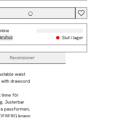
nline
aruhus
Slut i lager
Recensioner
ustable waist
n with drawcord
linne för 
g. Justerbar 
era passformen, 
INDEBERG knapp 