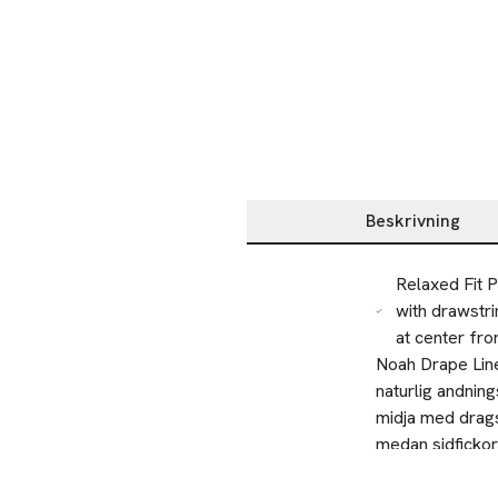
Beskrivning
Beskrivning
Relaxed Fit P
with drawstr
at center fro
Noah Drape Linen
naturlig andning
midja med dragsk
medan sidfickor
framtill är de p
Modellen bär s