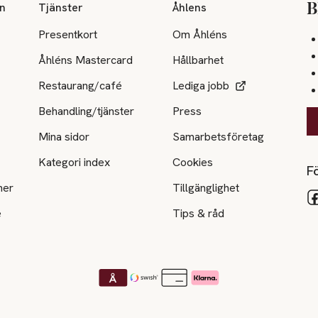
on
Tjänster
Åhlens
B
Presentkort
Om Åhléns
Åhléns Mastercard
Hållbarhet
Restaurang/café
Lediga jobb
Behandling/tjänster
Press
Mina sidor
Samarbetsföretag
Kategori index
Cookies
Fö
ner
Tillgänglighet
e
Tips & råd