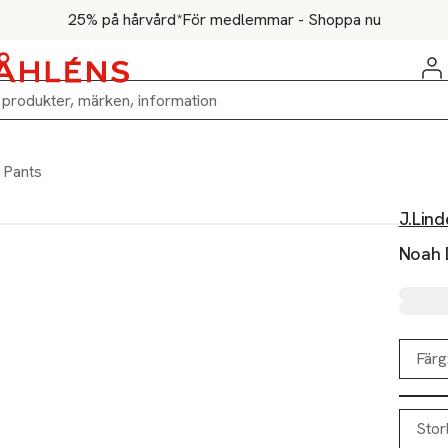
25% på hårvård*
För medlemmar - Shoppa nu
 Pants
J.Lin
Noah 
Färg
Stor