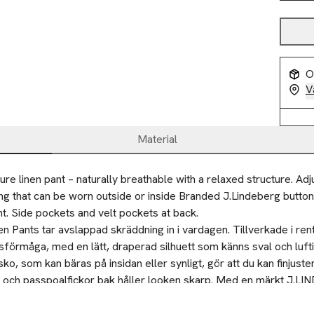
O
V
Material
ure linen pant – naturally breathable with a relaxed structure. Adj
ing that can be worn outside or inside Branded J.Lindeberg butto
nt. Side pockets and velt pockets at back.
 Pants tar avslappad skräddning in i vardagen. Tillverkade i rent 
sförmåga, med en lätt, draperad silhuett som känns sval och lufti
o, som kan bäras på insidan eller synligt, gör att du kan finjust
 och passpoalfickor bak håller looken skarp. Med en märkt J.L
erfekta för dagar från kontor till ute och för resor.
torlek M