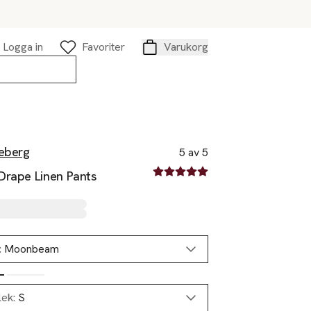
Logga in
Favoriter
Varukorg
Varukorg
deberg
5 av 5
5 av fem stjärnor
Drape Linen Pants
:
Moonbeam
lek:
S