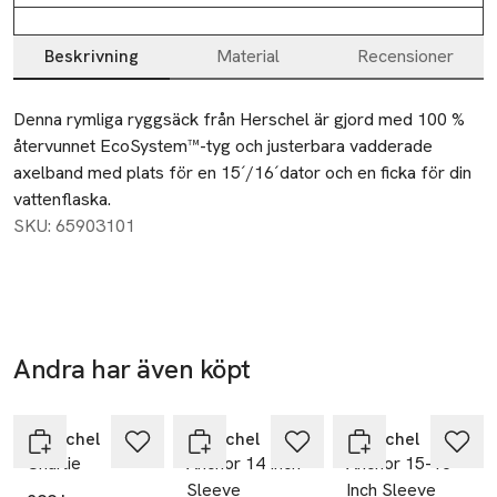
Beskrivning
Material
Recensioner
Beskrivning
Denna rymliga ryggsäck från Herschel är gjord med 100 % 
återvunnet EcoSystem™-tyg och justerbara vadderade 
axelband med plats för en 15´/16´dator och en ficka för din 
vattenflaska.
SKU: 65903101
Andra har även köpt
Nyhet
Hoppa över bildspelet
Herschel
Herschel
Herschel
Charlie
Anchor 14 Inch
Anchor 15-16
Sleeve
Inch Sleeve