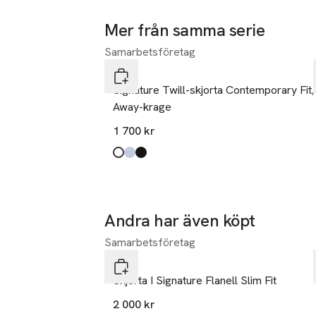
Mer från samma serie
Samarbetsföretag
Hoppa över bildspelet
Eton
Signature Twill-skjorta Contemporary Fit,
Away-krage
1 700 kr
Produkten finns i färgerna:
white
light blue
black
,
,
,
Andra har även köpt
Samarbetsföretag
Hoppa över bildspelet
Eton
Skjorta I Signature Flanell Slim Fit
2 000 kr