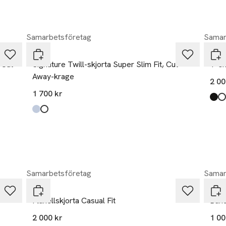
Samarbetsföretag
Samar
Eton
Eto
 Cut
Signature Twill-skjorta Super Slim Fit, Cut
T-shi
Away-krage
2 00
1 700 kr
Prod
blac
00 w
whit
navy
ljusb
Produkten finns i färgerna:
light blue
white
,
,
Samarbetsföretag
Samar
Eton
Eto
Flanellskjorta Casual Fit
Band
2 000 kr
1 00