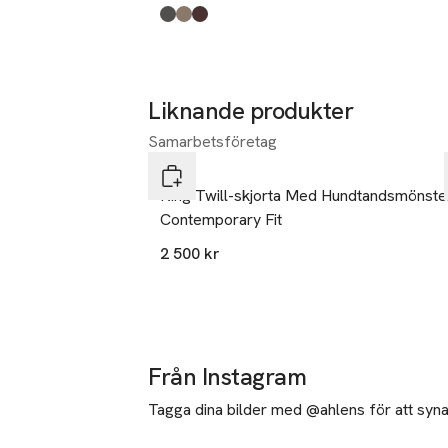
Produkten finns i färgerna:
dark green
beige
dark red
,
,
,
Liknande produkter
Samarbetsföretag
Hoppa över bildspelet
Eton
King Twill-skjorta Med Hundtandsmönste
Contemporary Fit
2 500 kr
Från Instagram
Tagga dina bilder med @ahlens för att synas