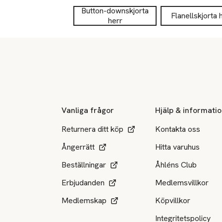
Button-downskjorta
Flanellskjorta 
herr
Sidfot
Vanliga frågor
Hjälp & informati
Returnera ditt köp
Kontakta oss
Ångerrätt
Hitta varuhus
Beställningar
Åhléns Club
Erbjudanden
Medlemsvillkor
Medlemskap
Köpvillkor
Integritetspolicy