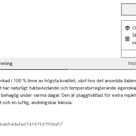
O
S
s
ivning
Mat
verkad i 100 % linne av högsta kvalitet, vävt hos det ansedda italien
et har naturligt fuktavledande och temperaturreglerande egenskape
t behaglig under varma dagar. Den är plaggtvättad för extra mjukh
och en luftig, andningsbar känsla.

1bab544afad74197fd7f08a57