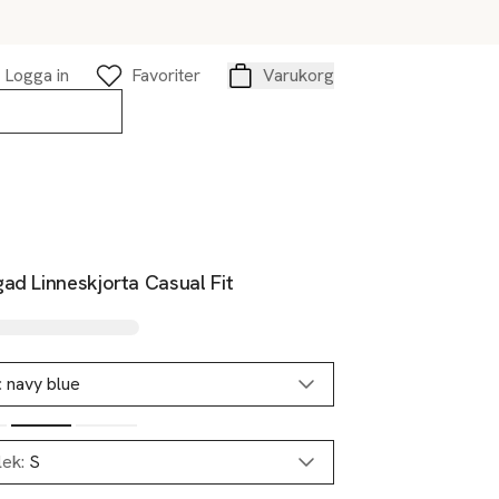
Logga in
Favoriter
Varukorg
Varukorg
ad Linneskjorta Casual Fit
:
navy blue
lek:
S