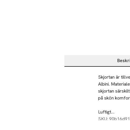
Beskr
Beskrivning
Skjortan är till
Albini. Material
skjortan särskil
på skön komfort 
Luftigt

Plaggtvättat

SKU: 90b16d9
Linne