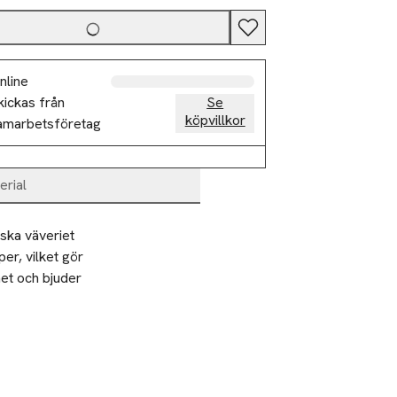
nline
kickas från
Se
köpvillkor
amarbetsföretag
erial
ska väveriet 
r, vilket gör 
et och bjuder 