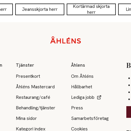
Kortärmad skjorta
herr
Jeansskjorta herr
Li
herr
on
Tjänster
Åhlens
B
Presentkort
Om Åhléns
Åhléns Mastercard
Hållbarhet
Restaurang/café
Lediga jobb
Behandling/tjänster
Press
Mina sidor
Samarbetsföretag
Kategori index
Cookies