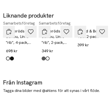
Liknande produkter
Samarbetsföretag
Samarbetsföretag
Hoppa över bildspelet
Resteröds
Resteröds
Bread & Boxers
Bambu, Linne
Bambu, Linne
Tank 2-pack
"rib", 4-pack,
"rib", 2-pack,
399 kr
Svart
Svart
698 kr
349 kr
Produkten finns i färgerna:
white
black
,
,
Produkten finns i färgerna:
black
white
,
,
Från Instagram
Tagga dina bilder med @ahlens för att synas i vårt flöde.