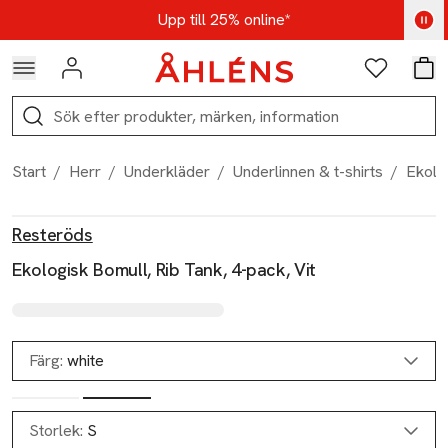
Hoppa till navigationsmenyn
Hoppa till innehåll
Hoppa till sidfot
Kod: AUG25 - Shoppa nu
Upp till 25% online*
Logga in
Favoriter
Var
Sök
Start
/
Herr
/
Underkläder
/
Underlinnen & t-shirts
/
Ekolog
Produktbilder
Hoppa över bildspelet
Produktinformation
Resteröds
Ekologisk Bomull, Rib Tank, 4-pack, Vit
Färg:
white
Storlek:
S