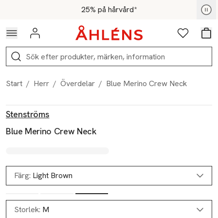
Hoppa till navigationsmenyn
Hoppa till innehåll
Hoppa till sidfot
För medlemmar - Shoppa nu
25% på hårvård*
Logga in
Favoriter
Var
Sök
Start
/
Herr
/
Överdelar
/
Blue Merino Crew Neck
Produktbilder
Hoppa över bildspelet
Produktinformation
Stenströms
Blue Merino Crew Neck
Färg:
Light Brown
Storlek:
M