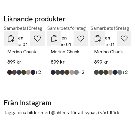
Liknande produkter
Samarbetsföretag
Samarbetsföretag
Samarbetsföretag
Hoppa över bildspelet
Stiksen
Stiksen
Stiksen
Beanie 01
Beanie 01
Beanie 01
Merino Chunky
Merino Chunky
Merino Chunky
Fit
Fit
Fit
899 kr
899 kr
899 kr
till
till
till
+2
+2
+2
Produkten finns i färgerna:
brown
taupe
dark grey
ivy
sand
navy
,
,
,
,
,
,
Produkten finns i färgerna:
navy
taupe
dark grey
ivy
sand
light grey
,
,
,
,
,
,
Produkten finns i fä
taupe
dark grey
ivy
sand
navy
light grey
,
,
,
,
,
,
Från Instagram
Tagga dina bilder med @ahlens för att synas i vårt flöde.