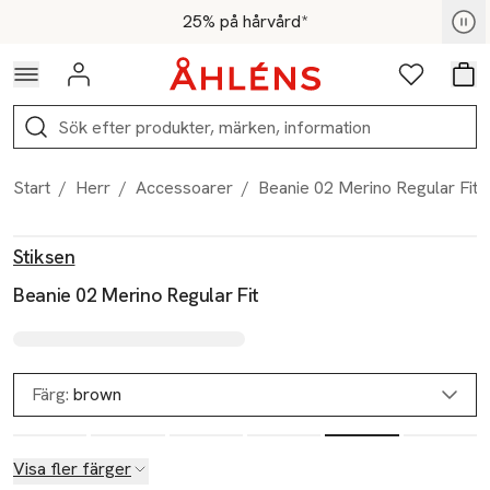
Hoppa till navigationsmenyn
Hoppa till innehåll
Hoppa till sidfot
För medlemmar - Shoppa nu
25% på hårvård*
Logga in
Favoriter
Var
Sök
Start
/
Herr
/
Accessoarer
/
Beanie 02 Merino Regular Fit
Produktbilder
Hoppa över bildspelet
Produktinformation
Stiksen
Beanie 02 Merino Regular Fit
Färg:
brown
Visa fler färger