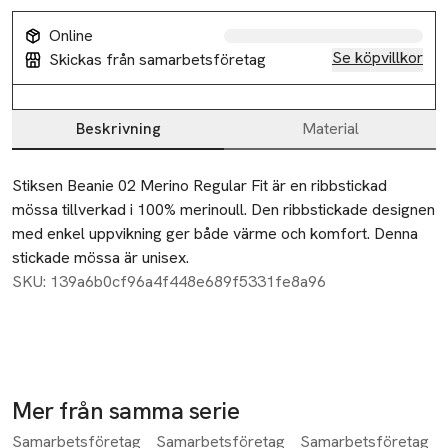
Online
Se köpvillkor
Skickas från samarbetsföretag
Beskrivning
Material
Beskrivning
Stiksen Beanie 02 Merino Regular Fit är en ribbstickad 
mössa tillverkad i 100% merinoull. Den ribbstickade designen 
med enkel uppvikning ger både värme och komfort. Denna 
stickade mössa är unisex.
SKU: 139a6b0cf96a4f448e689f5331fe8a96
Mer från samma serie
Samarbetsföretag
Samarbetsföretag
Samarbetsföretag
Hoppa över bildspelet