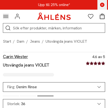
Hoppa till navigationsmenyn
Hoppa till innehåll
Hoppa till sidfot
Kod: AUG25 - Shoppa nu
Upp till 25% online*
Logga in
Favoriter
Var
Sök
Start
/
Dam
/
Jeans
/
Utsvängda jeans VIOLET
Produktbilder
Hoppa över bildspelet
Produktinformation
Carin Wester
4.6 av 5
4.6 av fem st
Utsvängda jeans VIOLET
Färg:
Denim Rinse
Storlek:
36