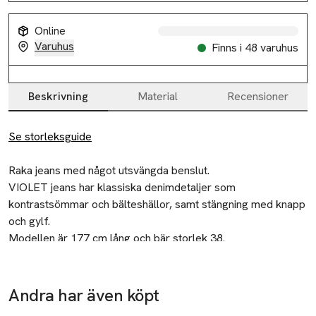
Online
Varuhus
Finns i 48 varuhus
Beskrivning
Material
Recensioner
Beskrivning
Se storleksguide
Raka jeans med något utsvängda benslut.

VIOLET jeans har klassiska denimdetaljer som 
kontrastsömmar och bälteshällor, samt stängning med knapp 
och gylf.

Modellen har raka framfickor och två bakfickor.

Modellen är 177 cm lång och bär storlek 38.
Återvinning
Lämna gamla textilier till välgörenhet eller
Midja: mid

återvinningscentral.
Passform: slim

Andra har även köpt
Ta 2 betala
Säkerhet
Ben: flare
35:-
Kan torr-och våtfälla