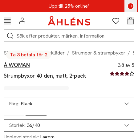
Hoppa till navigationsmenyn
Hoppa till innehåll
Hoppa till sidfot
Kod: AUG25 - Shoppa nu
Upp till 25% online*
Logga in
Favoriter
Var
Sök
Start
/
Dam
/
Underkläder
/
Strumpor & strumpbyxor
/
St
Ta 3 betala för 2
Å WOMAN
Produktbilder
Hoppa över bildspelet
Produktinformation
3.8 av 5
3.8 av fem st
Strumpbyxor 40 den, matt, 2-pack
Färg:
Black
Storlek:
36/40
Upplevd storlek:
Lagom