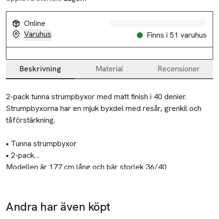
Online
Varuhus
Finns i 51 varuhus
Beskrivning
Material
Recensioner
Beskrivning
2-pack tunna strumpbyxor med matt finish i 40 denier.

Strumpbyxorna har en mjuk byxdel med resår, grenkil och 
tåförstärkning.

• Tunna strumpbyxor

• 2-pack

• Grenkil och tåförstärkning

Modellen är 177 cm lång och bär storlek 36/40
• Matt

Tillverkare
• 40 denier
Åhléns AB
Andra har även köpt
Ta 3 betala för
Ta 3 betala för
Ta 3 betala för
Dalagatan 100
2
2
2