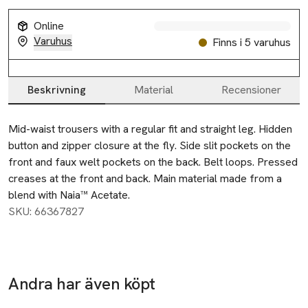
Online
Varuhus
Finns i 5 varuhus
Beskrivning
Material
Recensioner
Beskrivning
Mid-waist trousers with a regular fit and straight leg. Hidden 
button and zipper closure at the fly. Side slit pockets on the 
front and faux welt pockets on the back. Belt loops. Pressed 
creases at the front and back. Main material made from a 
blend with Naia™ Acetate.
SKU: 66367827
Andra har även köpt
-20%
Hoppa över bildspelet