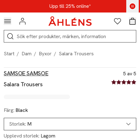
Hoppa till navigationsmenyn
Hoppa till innehåll
Hoppa till sidfot
Kod: AUG25 - Shoppa nu
Upp till 25% online*
Logga in
Favoriter
Var
Sök
Start
/
Dam
/
Byxor
/
Salara Trousers
Produktbilder
Hoppa över bildspelet
Produktinformation
SAMSOE SAMSOE
5 av 5
5 av fem stjä
Salara Trousers
Färg:
Black
Storlek:
M
Upplevd storlek:
Lagom