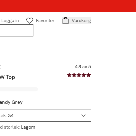
Logga in
Favoriter
Varukorg
Varukorg
r
4.8 av 5
4.8 av fem stjärnor
IW Top
andy Grey
lek:
34
d storlek:
Lagom