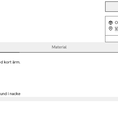
O
V
Material
 kort ärm. 

und i nacke
 Cph A/S