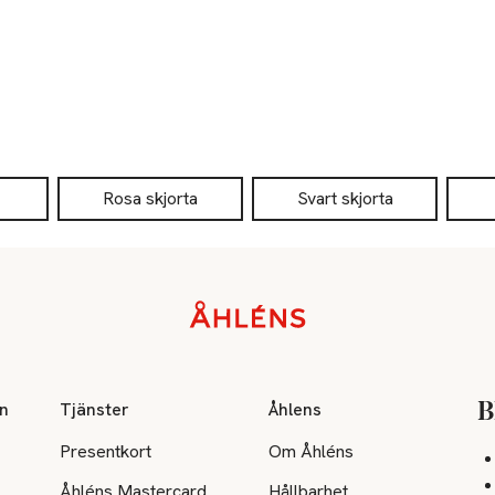
Rosa skjorta
Svart skjorta
on
Tjänster
Åhlens
B
Presentkort
Om Åhléns
Åhléns Mastercard
Hållbarhet