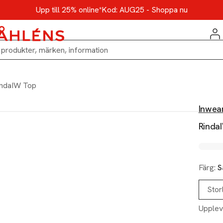
Upp till 25% online*
Kod: AUG25 - Shoppa nu
indaIW Top
Inwea
Rinda
Färg:
S
Stor
Upplev