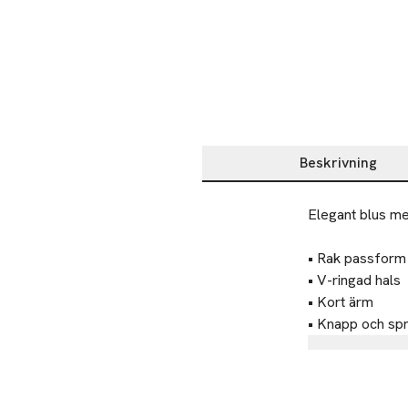
Beskrivning
Beskrivning
Elegant blus med
• Rak passform

• V-ringad hals

• Kort ärm

• Knapp och spr
Tillverkare
DK Company