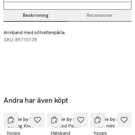
Beskrivning
Recensioner
Beskrivning
Armband med sötvattenpärla.
SKU: 89715178
Andra har även köpt
Hoppa över bildspelet
Sophie by Sophie
Sophie by Sophie
Sophie by Sophie
Earring Knot
Pierced Pearl
Pearl mini
hoops
Halsband
hoops