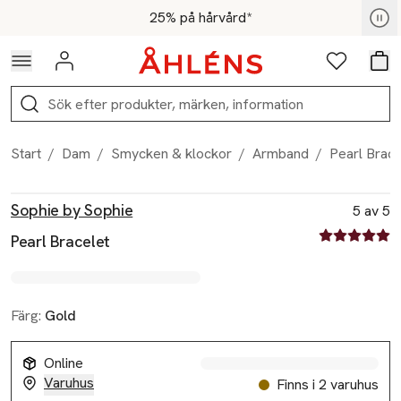
Hoppa till navigationsmenyn
Hoppa till innehåll
Hoppa till sidfot
För medlemmar - Shoppa nu
25% på hårvård*
Logga in
Favoriter
Var
Sök
Start
/
Dam
/
Smycken & klockor
/
Armband
/
Pearl Brace
Produktbilder
Hoppa över bildspelet
Produktinformation
Sophie by Sophie
5 av 5
5 av fem stjä
Pearl Bracelet
Färg:
Gold
Online
Varuhus
Finns i 2 varuhus