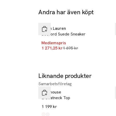
Andra har även köpt
-25%
Hoppa över bildspelet
Ralph Lauren
Bedford Suede Sneaker
Medlemspris
Lägsta pris 30 dagar
1 271,25 kr
1 695 kr
Liknande produkter
Samarbetsföretag
Hoppa över bildspelet
Newhouse
Li Boatneck Top
1 199 kr