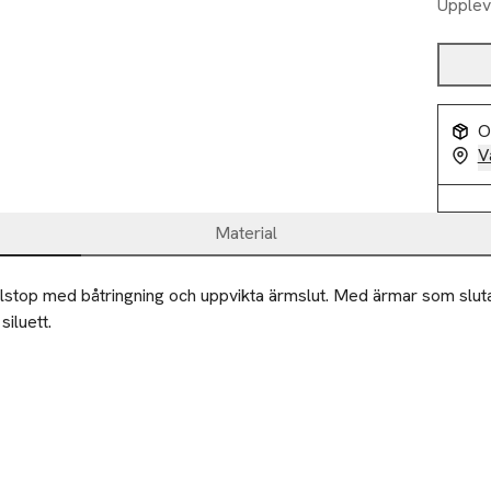
Upplev
O
V
Material
lstop med båtringning och uppvikta ärmslut. Med ärmar som sluta
iluett.