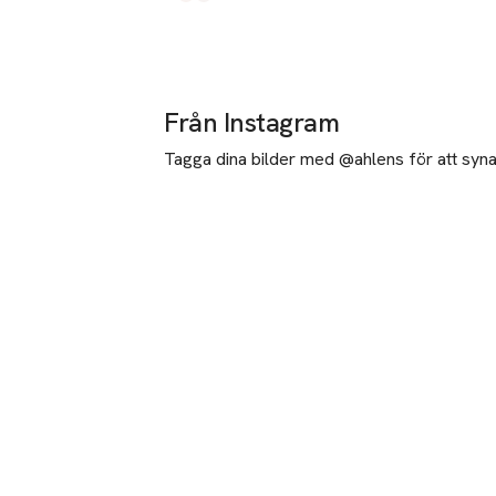
Produkten finns i färgerna:
röd
marinblå
,
,
Från Instagram
Tagga dina bilder med @ahlens för att synas