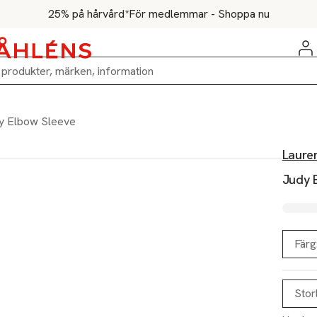
25% på hårvård*
För medlemmar - Shoppa nu
y Elbow Sleeve
Laure
Judy 
Färg
Stor