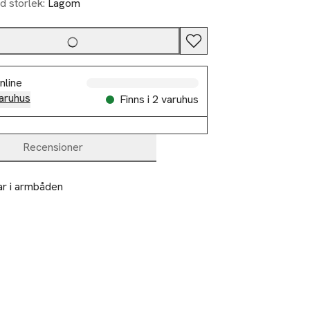
d storlek:
Lagom
nline
aruhus
Finns i 2 varuhus
Recensioner
r i armbåden 