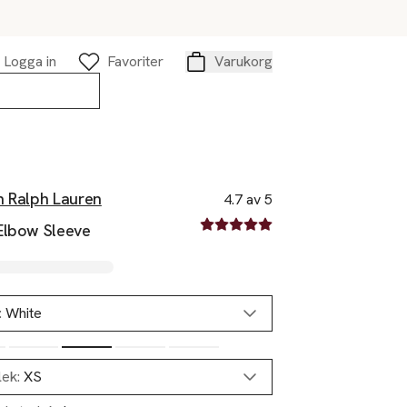
Logga in
Favoriter
Varukorg
Varukorg
n Ralph Lauren
4.7 av 5
4.7 av fem stjärnor
Elbow Sleeve
:
White
Slut i lager
lek:
XS