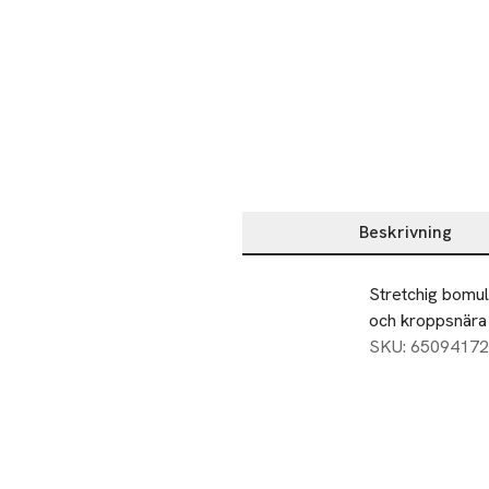
Beskrivning
Beskrivning
Stretchig bomul
och kroppsnära s
SKU: 65094172