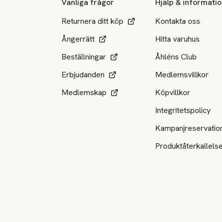
Vanliga frågor
Hjälp & informati
Returnera ditt köp
Kontakta oss
Ångerrätt
Hitta varuhus
Beställningar
Åhléns Club
Erbjudanden
Medlemsvillkor
Medlemskap
Köpvillkor
Integritetspolicy
Kampanjreservatio
Produktåterkallels
Tillgängliga betalsätt