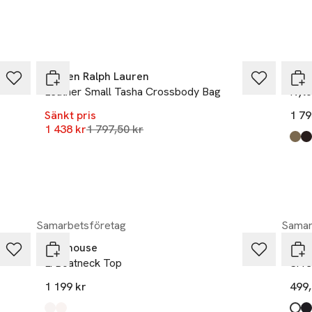
-20%
Lauren Ralph Lauren
Laur
Leather Small Tasha Crossbody Bag
Nylo
Sänkt pris
1 79
Lägsta pris 30 dagar
1 438 kr
1 797,50 kr
Prod
Clay
Ches
Bota
Refi
Blac
Dark
Samarbetsföretag
Samar
Newhouse
Soft
Li Boatneck Top
Srfe
1 199 kr
499,