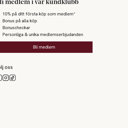
li medlem i vår kundklubb
10% på ditt första köp som medlem*
Bonus på alla köp
Bonuscheckar
Personliga & unika medlemserbjudanden
Bli medlem
lj oss