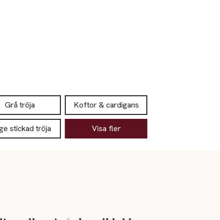
Grå tröja
Koftor & cardigans
ge stickad tröja
Visa fler