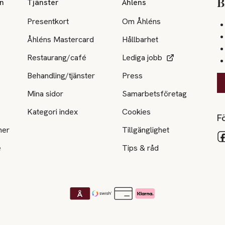
on
Tjänster
Åhlens
B
Presentkort
Om Åhléns
Åhléns Mastercard
Hållbarhet
Restaurang/café
Lediga jobb
Behandling/tjänster
Press
Mina sidor
Samarbetsföretag
Kategori index
Cookies
Fö
ner
Tillgänglighet
e
Tips & råd