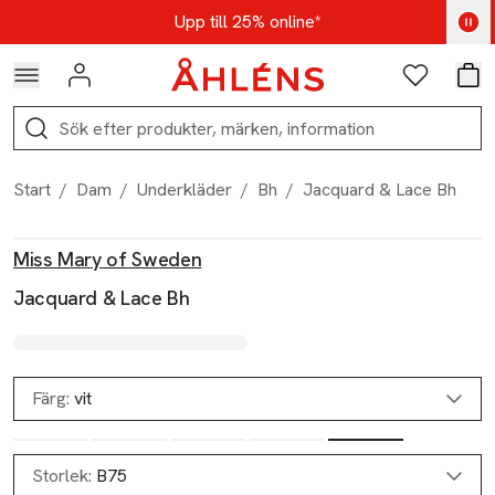
Hoppa till navigationsmenyn
Hoppa till innehåll
Hoppa till sidfot
Kod: AUG25 - Shoppa nu
Upp till 25% online*
Logga in
Favoriter
Var
Sök
Start
/
Dam
/
Underkläder
/
Bh
/
Jacquard & Lace Bh
Produktbilder
Hoppa över bildspelet
Produktinformation
Miss Mary of Sweden
Jacquard & Lace Bh
Färg:
vit
Storlek:
B75