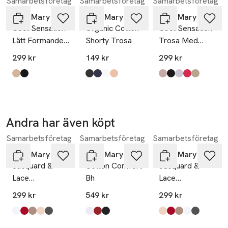
Samarbetsföretag
Samarbetsföretag
Samarbetsföretag
Hoppa över bildspelet
Miss Mary of Sweden
Miss Mary of Sweden
Miss Mary of Sweden
Cool Sensation
Organic Cotton
Cool Sensation
Lätt Formande
Shorty Trosa
Trosa Med
Trosa Med
Långa Ben
299 kr
149 kr
299 kr
Extra Hög Midja
Produkten finns i färgerna:
beige
svart
,
,
Produkten finns i färgerna:
svart
mörkblå
vit
beige
,
,
,
,
Produkten finns i fä
taupe
svart
vit
korall
beige
,
,
,
,
,
Andra har även köpt
Samarbetsföretag
Samarbetsföretag
Samarbetsföretag
Hoppa över bildspelet
Miss Mary of Sweden
Miss Mary of Sweden
Miss Mary of Sweden
Jacquard &
Cotton Comfort
Jacquard &
Lace
Bh
Lace
Trosgördel
Trosgördel
299 kr
549 kr
299 kr
Produkten finns i färgerna:
vit
röd
taupe
beige
mörkgrå
,
,
,
,
,
Produkten finns i färgerna:
vit
engelsk röd
svart
,
,
,
Produkten finns i fä
beige
röd
taupe
vit
mörkgrå
,
,
,
,
,