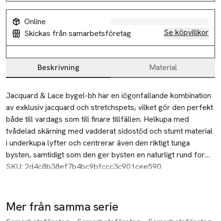
Online
Se köpvillkor
Skickas från samarbetsföretag
Beskrivning
Material
Beskrivning
Jacquard & Lace bygel-bh har en iögonfallande kombination 
av exklusiv jacquard och stretchspets, vilket gör den perfekt 
både till vardags som till finare tillfällen. Helkupa med 
tvådelad skärning med vadderat sidostöd och stumt material 
i underkupa lyfter och centrerar även den riktigt tunga 
bysten, samtidigt som den ger bysten en naturligt rund form 
utan att öka dess volym. Ergo Front ™, upphöjd nederkant 
SKU: 2d4c8b38ef7b4bc9bfccc3c901cee590
framtill förhindrar att bandet viker sig samt ger ökad 
komfort när man sitter ner. Vadderade, reglerbara 
komfortaxelband. Elastisk u-formad rygg med justerbar hak- 
Mer från samma serie
& hyskknäppning.