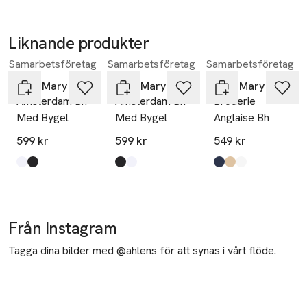
Liknande produkter
Samarbetsföretag
Samarbetsföretag
Samarbetsföretag
Hoppa över bildspelet
Miss Mary of Sweden
Miss Mary of Sweden
Miss Mary of Sweden
Amsterdam Bh
Amsterdam Bh
Broderie
Med Bygel
Med Bygel
Anglaise Bh
599 kr
599 kr
549 kr
Produkten finns i färgerna:
vit
svart
,
,
Produkten finns i färgerna:
svart
vit
,
,
Produkten finns i fä
mörkblå
beige
vit
,
,
,
Från Instagram
Tagga dina bilder med @ahlens för att synas i vårt flöde.