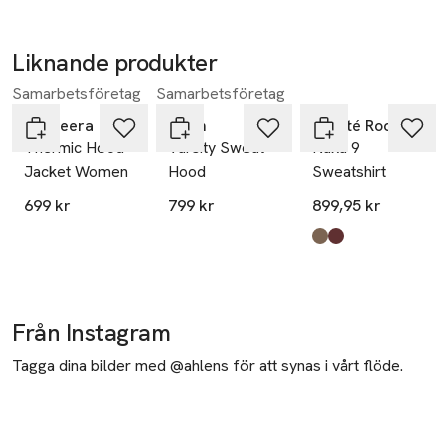
Liknande produkter
Samarbetsföretag
Samarbetsföretag
Hoppa över bildspelet
Bagheera
aim'n
Leveté Room
Thermic Hood
Varsity Sweat
Nuka 9
Jacket Women
Hood
Sweatshirt
699 kr
799 kr
899,95 kr
Produkten finns i fä
Chocolate Chip
Bitter Chocolate
,
,
Från Instagram
Tagga dina bilder med @ahlens för att synas i vårt flöde.