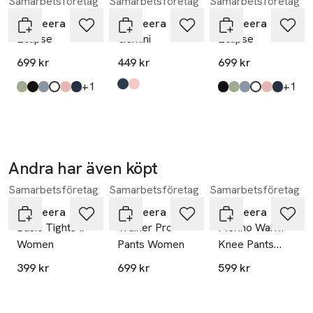
Samarbetsföretag
Samarbetsföretag
Samarbetsföretag
Hoppa över bildspelet
Tumgrepp

Längd mitt bak i strl W/M: 67 cm

Bagheera
Bagheera
Bagheera
Eclipse
Gemini
Eclipse
Bröstvidd i strl W/M: 48 cm

699 kr
449 kr
699 kr
Tillverkad enligt Oeko-tex standard 100, vilket betyder att 
till
till
+1
+1
produkten inte innehåller något som kan skada varken 
Produkten finns i färgerna:
navy/white
soft pink/white
,
,
Produkten finns i färgerna:
olive/white
black/white
dove blue/mint
white/light grey
soft pink/white
navy/white
,
,
,
,
,
,
Produkten finns i fä
black/white
olive/white
dove blue/mint
white/light grey
soft pink/white
navy/white
,
,
,
,
,
,
användare eller miljö.

SE 11-205

Tvättråd:

Andra har även köpt
40° skontvätt
Samarbetsföretag
Samarbetsföretag
Samarbetsföretag
Hoppa över bildspelet
Bagheera
Bagheera
Bagheera
Basic Tights Ii
Trainer Pro
Merino Warm
Women
Pants Women
Knee Pants
Women
399 kr
699 kr
599 kr