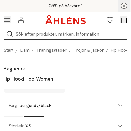
Hoppa till navigationsmenyn
Hoppa till innehåll
Hoppa till sidfot
För medlemmar - Shoppa nu
25% på hårvård*
Logga in
Favoriter
Var
Sök
Start
/
Dam
/
Träningskläder
/
Tröjor & jackor
/
Hp Hood
Produktbilder
Hoppa över bildspelet
Produktinformation
Bagheera
Hp Hood Top Women
Färg:
burgundy/black
Storlek:
XS