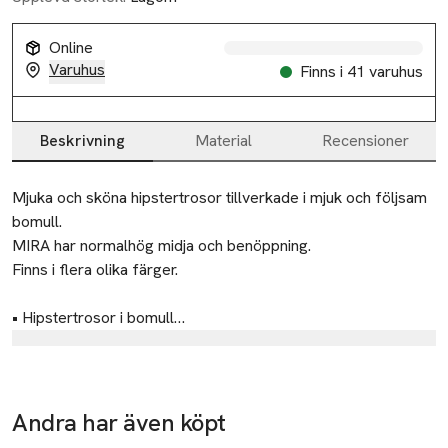
Online
Varuhus
Finns i 41 varuhus
Beskrivning
Material
Recensioner
Beskrivning
Mjuka och sköna hipstertrosor tillverkade i mjuk och följsam 
bomull.

MIRA har normalhög midja och benöppning.

Finns i flera olika färger.

• Hipstertrosor i bomull

• Elastiska och bekväma

Tillverkare
• Låg midja

Åhléns AB
• Låg benöppning
Dalagatan 100
Andra har även köpt
Ta 3 betala för
Ta 3 betala för
Ta 2 betala
113 43 Stockholm
2
2
35:-