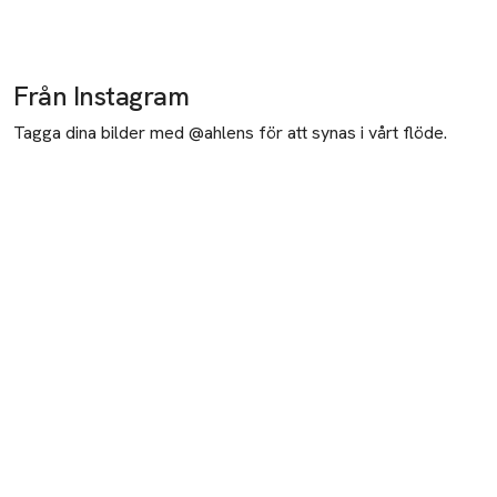
Produkten finns i färgerna:
White
Grey Melange
Black
,
,
,
Produkten finns i färgerna:
Light Pink
Brown
Black
Light Brown
,
,
,
,
Från Instagram
Tagga dina bilder med @ahlens för att synas i vårt flöde.