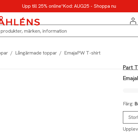
Upp till 25% online*
Kod: AUG25 - Shoppa nu
ppar
/
Långärmade toppar
/
EmajaPW T-shirt
Part 
Emaja
Färg:
B
Stor
Upplev