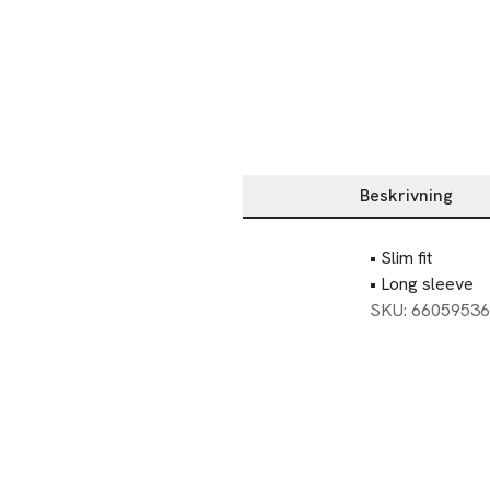
Beskrivning
Beskrivning
• Slim fit

• Long sleeve
SKU: 66059536