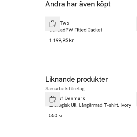
Andra har även köpt
Nyhet
Hoppa över bildspelet
Part Two
CaridadPW Fitted Jacket
1 199,95 kr
Liknande produkter
Samarbetsföretag
Hoppa över bildspelet
JBS of Denmark
Ekologisk Ull, Långärmad T-shirt, Ivory
550 kr