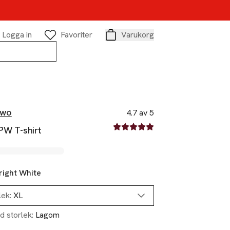
Logga in
Favoriter
Varukorg
Varukorg
Two
4.7 av 5
4.7 av fem stjärnor
PW T-shirt
right White
lek:
XL
d storlek:
Lagom