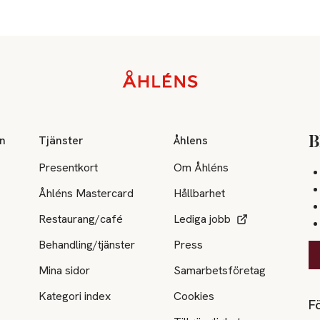
on
Tjänster
Åhlens
B
Presentkort
Om Åhléns
Åhléns Mastercard
Hållbarhet
Restaurang/café
Lediga jobb
Behandling/tjänster
Press
Mina sidor
Samarbetsföretag
Kategori index
Cookies
Fö