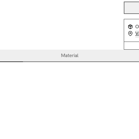
O
V
Material