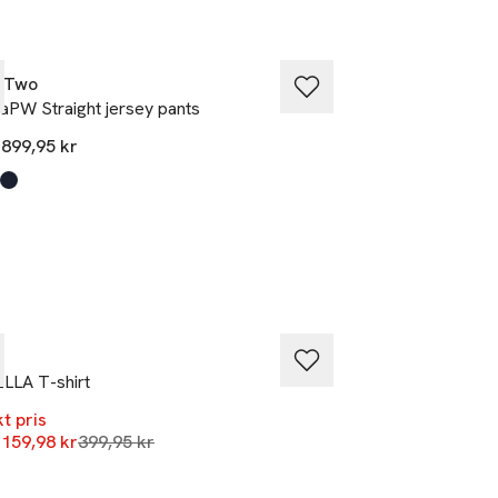
t Two
Part Two
aPW Straight jersey pants
CorinnePW Skirt
n
899,95 kr
700 kr
ukten finns i färgerna:
k
'
 Navy
,
,
,
%
SAMSOE SAMSOE
LLA T-shirt
Alexa ls 7542
t pris
550 kr
Lägsta pris 30 dagar
n
159,98 kr
399,95 kr
Produkten finns i f
White
Mole
Black
,
,
,