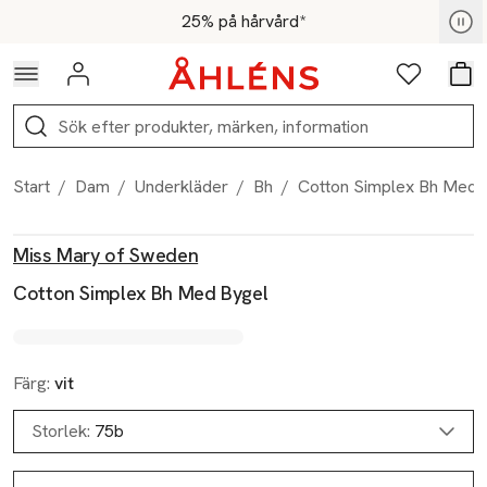
Hoppa till navigationsmenyn
Hoppa till innehåll
Hoppa till sidfot
För medlemmar - Shoppa nu
25% på hårvård*
Logga in
Favoriter
Var
Sök
Start
/
Dam
/
Underkläder
/
Bh
/
Cotton Simplex Bh Med 
Produktbilder
Hoppa över bildspelet
Produktinformation
Miss Mary of Sweden
Cotton Simplex Bh Med Bygel
Färg:
vit
Storlek:
75b