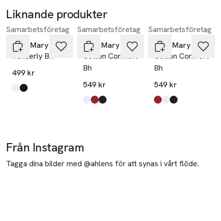
Liknande produkter
Samarbetsföretag
Samarbetsföretag
Samarbetsföretag
Hoppa över bildspelet
Miss Mary of Sweden
Miss Mary of Sweden
Miss Mary of Sweden
Tenderly Bh
Cotton Comfort
Cotton Comfort
Bh
Bh
499 kr
549 kr
549 kr
Produkten finns i färgerna:
vit
svart
,
,
Produkten finns i färgerna:
vit
engelsk röd
svart
,
,
,
Produkten finns i fä
engelsk röd
vit
svart
,
,
,
Från Instagram
Tagga dina bilder med @ahlens för att synas i vårt flöde.