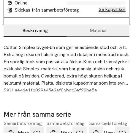
Online
Se köpvillkor
Skickas från samarbetsföretag
Beskrivning
Material
Beskrivning
Cotton Simplex bygel-bh som ger enastående stöd och lyft. 
Extra högt skuren halsringning med detaljer i mönstrad mesh. 
En sportig look som passar alla åldrar. Kupa och framstycke i 
exklusivt Simplex-material som har glansig utsida och mjuk 
bomull på insidan. Ovadderad, extra högt skuren helkupa i 
helstumt material. Platta, diskreta kupsömmar som inte syns 
under kläder. Extra brett resår i nederkant. Reglerbara, 
SKU: ae4de1fb029a45e2af86bdc3af20be5e
vadderade axelband avlastar axlarna. U-formad rygg med 
justerbar hak- & hyskknäppning.
Mer från samma serie
Samarbetsföretag
Samarbetsföretag
Samarbetsföretag
Hoppa över bildspelet
Miss Mary of Sweden
Miss Mary of Sweden
Miss Mary of Sweden