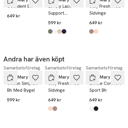
Confident Bh
Lovely Lace
Stay Fresh Med
Support
Sidvinge
649 kr
Bomulls-bh
599 kr
649 kr
Utan Bygel
Produkten finns i färgerna:
grön
vit
beige
mörkblå
,
,
,
,
Produkten finns i fä
taupe
beige
,
,
Andra har även köpt
Samarbetsföretag
Samarbetsföretag
Samarbetsföretag
Hoppa över bildspelet
Miss Mary of Sweden
Miss Mary of Sweden
Miss Mary of Sweden
Cotton Simplex
Stay Fresh Med
Exhale Comfort
Bh Med Bygel
Sidvinge
Sport Bh
599 kr
649 kr
649 kr
Produkten finns i färgerna:
beige
taupe
,
,
Produkten finns i fä
vit
svart
,
,