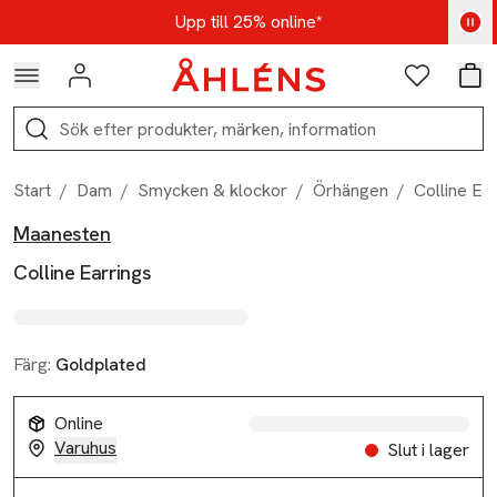
Hoppa till navigationsmenyn
Hoppa till innehåll
Hoppa till sidfot
Kod: AUG25 - Shoppa nu
Upp till 25% online*
Logga in
Favoriter
Var
Sök
Start
/
Dam
/
Smycken & klockor
/
Örhängen
/
Colline Ea
Maanesten
Produktbilder
Hoppa över bildspelet
Produktinformation
Colline Earrings
Färg:
Goldplated
Online
Varuhus
Slut i lager