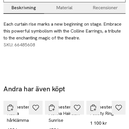
Beskrivning
Material
Recensioner
Beskrivning
Each curtain rise marks a new beginning on stage. Embrace 
this powerful symbolism with the Colline Earrings, a tribute 
to the enchanting magic of the theatre.
SKU: 66485608
Andra har även köpt
Hoppa över bildspelet
Maanesten
Maanesten
Maanesten
Kalina
Florina Hairclaw
Felicity Ring
hårklämma
Sunrise
1 100 kr